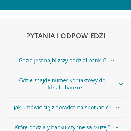
PYTANIA I ODPOWIEDZI
Gdzie jest najbliższy oddział banku?
Jeśli szukasz oddziału naszego banku, zapraszamy na
Gdzie znajdę numer kontaktowy do
stronę
Placówki i bankomaty
, na której znajduje się
oddziału banku?
wygodna wyszukiwarka.
Alternatywnie, możesz skorzystać z pełnej
listy naszych
oddziałów
.
Bank Credit Agricole nie udostępnia ogólnego numeru
Jak umówić się z doradcą na spotkanie?
telefonu do placówki bankowej.
Przejdź do pytania
Polecamy skorzystanie z możliwości wcześniejszego
Jeśli jesteś już
naszym
umówienia się z doradcą w placówce bankowej
.
Które oddziały banku czynne są dłużej?
klientem
możesz
samodzielnie
umówić się na spotkanie z