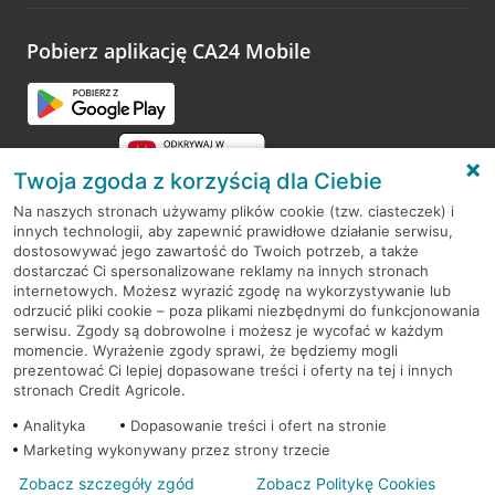
odwiedzoną placówkę i wypełnić formularz w ramach
platformy Profil Firmy w Google. Dziękujemy za wszystkie
opinie.
Pobierz aplikację CA24 Mobile
Przejdź do pytania
Twoja zgoda z korzyścią dla Ciebie
Na naszych stronach używamy plików cookie (tzw. ciasteczek) i
innych technologii, aby zapewnić prawidłowe działanie serwisu,
RODO
dostosowywać jego zawartość do Twoich potrzeb, a także
dostarczać Ci spersonalizowane reklamy na innych stronach
Regulamin serwisu
internetowych. Możesz wyrazić zgodę na wykorzystywanie lub
odrzucić pliki cookie – poza plikami niezbędnymi do funkcjonowania
Mapa serwisu
serwisu. Zgody są dobrowolne i możesz je wycofać w każdym
momencie. Wyrażenie zgody sprawi, że będziemy mogli
Polityka
Cookies
prezentować Ci lepiej dopasowane treści i oferty na tej i innych
stronach Credit Agricole.
Polityka prywatności
Analityka
Dopasowanie treści i ofert na stronie
Marketing wykonywany przez strony trzecie
Zobacz szczegóły zgód
Zobacz Politykę Cookies
© 2026 Credit Agricole Bank Polska S.A. Wszelkie prawa zastrzeżone