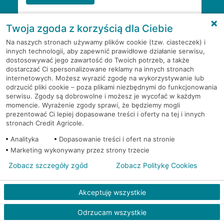
Twoja zgoda z korzyścią dla Ciebie
Na naszych stronach używamy plików cookie (tzw. ciasteczek) i
innych technologii, aby zapewnić prawidłowe działanie serwisu,
dostosowywać jego zawartość do Twoich potrzeb, a także
dostarczać Ci spersonalizowane reklamy na innych stronach
internetowych. Możesz wyrazić zgodę na wykorzystywanie lub
odrzucić pliki cookie – poza plikami niezbędnymi do funkcjonowania
PYTANIA I ODPOWIEDZI
serwisu. Zgody są dobrowolne i możesz je wycofać w każdym
momencie. Wyrażenie zgody sprawi, że będziemy mogli
prezentować Ci lepiej dopasowane treści i oferty na tej i innych
stronach Credit Agricole.
Analityka
Dopasowanie treści i ofert na stronie
Gdzie jest najbliższy oddział banku?
Marketing wykonywany przez strony trzecie
Zobacz szczegóły zgód
Zobacz Politykę Cookies
Jeśli szukasz oddziału naszego banku, zapraszamy na
Gdzie znajdę numer kontaktowy do
stronę
Placówki i bankomaty
, na której znajduje się
oddziału banku?
wygodna wyszukiwarka.
Akceptuję wszystkie
Alternatywnie, możesz skorzystać z pełnej
listy naszych
Odrzucam wszystkie
oddziałów
.
Bank Credit Agricole nie udostępnia ogólnego numeru
Jak umówić się z doradcą na spotkanie?