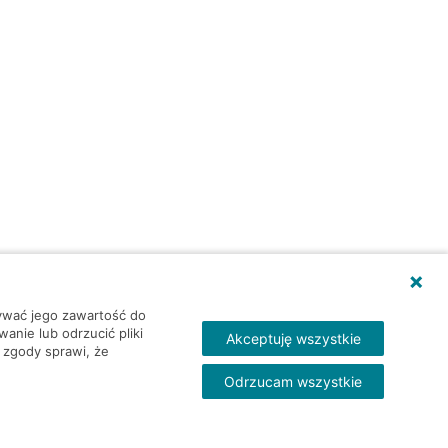
wywać jego zawartość do
nie lub odrzucić pliki
Akceptuję wszystkie
 zgody sprawi, że
Odrzucam wszystkie
Skontakt