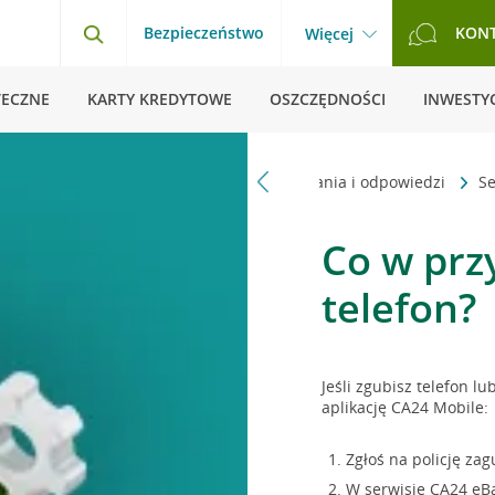
Bezpieczeństwo
KON
Więcej
TECZNE
KARTY KREDYTOWE
OSZCZĘDNOŚCI
INWESTYC
Strona główna
Pytania i odpowiedzi
S
Co w prz
telefon?
Jeśli zgubisz telefon 
aplikację CA24 Mobile:
Zgłoś na policję za
W serwisie CA24 eBan