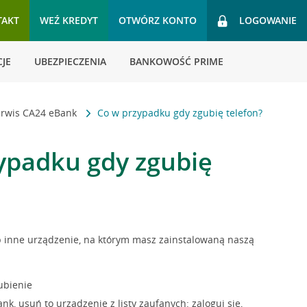
TAKT
WEŹ KREDYT
OTWÓRZ KONTO
LOGOWANIE
JE
UBEZPIECZENIA
BANKOWOŚĆ PRIME
erwis CA24 eBank
Co w przypadku gdy zgubię telefon?
ypadku gdy zgubię
lub inne urządzenie, na którym masz zainstalowaną naszą
gubienie
k, usuń to urządzenie z listy zaufanych: zaloguj się,