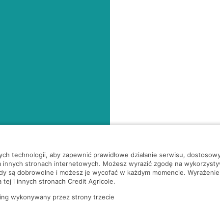
nych technologii, aby zapewnić prawidłowe działanie serwisu, dostoso
a innych stronach internetowych. Możesz wyrazić zgodę na wykorzystywa
ody są dobrowolne i możesz je wycofać w każdym momencie. Wyrażenie
tej i innych stronach Credit Agricole.
ing wykonywany przez strony trzecie