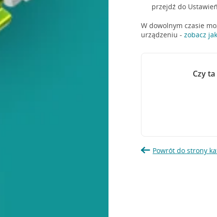
przejdź do Ustawień
W dowolnym czasie moż
urządzeniu -
zobacz ja
Czy ta
Powrót do strony ka