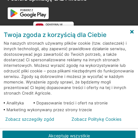
Twoja zgoda z korzyścią dla Ciebie
Na naszych stronach używamy plików cookie (tzw. ciasteczek) i
innych technologii, aby zapewnić prawidłowe działanie serwisu,
RODO
dostosowywać jego zawartość do Twoich potrzeb, a także
dostarczać Ci spersonalizowane reklamy na innych stronach
Regulamin serwisu
internetowych. Możesz wyrazić zgodę na wykorzystywanie lub
odrzucić pliki cookie – poza plikami niezbędnymi do funkcjonowania
Mapa serwisu
serwisu. Zgody są dobrowolne i możesz je wycofać w każdym
momencie. Wyrażenie zgody sprawi, że będziemy mogli
Polityka
Cookies
prezentować Ci lepiej dopasowane treści i oferty na tej i innych
stronach Credit Agricole.
Polityka prywatności
Analityka
Dopasowanie treści i ofert na stronie
Marketing wykonywany przez strony trzecie
Zobacz szczegóły zgód
Zobacz Politykę Cookies
© 2026 Credit Agricole Bank Polska S.A. Wszelkie prawa zastrzeżone
Akceptuję wszystkie