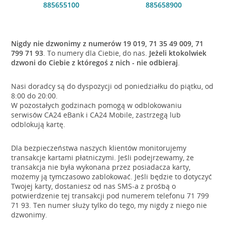
885655100
885658900
Nigdy nie dzwonimy z numerów 19 019, 71 35 49 009, 71
799 71 93
. To numery dla Ciebie, do nas.
Jeżeli ktokolwiek
dzwoni do Ciebie z któregoś z nich - nie odbieraj
.
Nasi doradcy są do dyspozycji od poniedziałku do piątku, od
8:00 do 20:00.
W pozostałych godzinach pomogą w odblokowaniu
serwisów CA24 eBank i CA24 Mobile, zastrzegą lub
odblokują kartę.
Dla bezpieczeństwa naszych klientów monitorujemy
transakcje kartami płatniczymi. Jeśli podejrzewamy, że
transakcja nie była wykonana przez posiadacza karty,
możemy ją tymczasowo zablokować. Jeśli będzie to dotyczyć
Twojej karty, dostaniesz od nas SMS-a z prośbą o
potwierdzenie tej transakcji pod numerem telefonu 71 799
71 93. Ten numer służy tylko do tego, my nigdy z niego nie
dzwonimy.