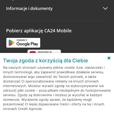
Informacje i dokumenty
Pobierz aplikację CA24 Mobile
Twoja zgoda z korzyścią dla Ciebie
Na naszych stronach używamy plików cookie (tzw. ciasteczek) i
innych technologii, aby zapewnić prawidłowe działanie serwisu,
RODO
dostosowywać jego zawartość do Twoich potrzeb, a także
dostarczać Ci spersonalizowane reklamy na innych stronach
Regulamin serwisu
internetowych. Możesz wyrazić zgodę na wykorzystywanie lub
odrzucić pliki cookie – poza plikami niezbędnymi do funkcjonowania
Mapa serwisu
serwisu. Zgody są dobrowolne i możesz je wycofać w każdym
momencie. Wyrażenie zgody sprawi, że będziemy mogli
Polityka
Cookies
prezentować Ci lepiej dopasowane treści i oferty na tej i innych
stronach Credit Agricole.
Polityka prywatności