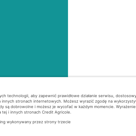
nych technologii, aby zapewnić prawidłowe działanie serwisu, dostoso
a innych stronach internetowych. Możesz wyrazić zgodę na wykorzystywa
ody są dobrowolne i możesz je wycofać w każdym momencie. Wyrażenie
tej i innych stronach Credit Agricole.
ing wykonywany przez strony trzecie