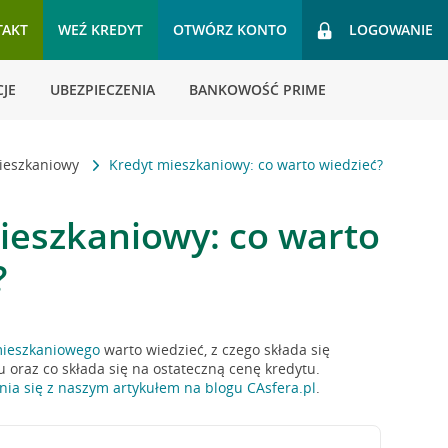
TAKT
WEŹ KREDYT
OTWÓRZ KONTO
LOGOWANIE
JE
UBEZPIECZENIA
BANKOWOŚĆ PRIME
ieszkaniowy
Kredyt mieszkaniowy: co warto wiedzieć?
ieszkaniowy: co warto
?
mieszkaniowego
warto wiedzieć, z czego składa się
 oraz co składa się na ostateczną cenę kredytu.
ia się z naszym artykułem na blogu CAsfera.pl
.