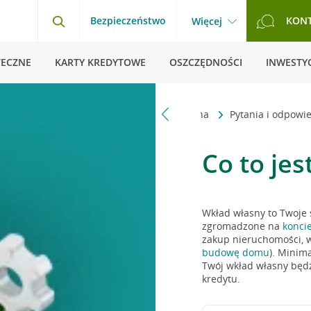
Bezpieczeństwo
KON
Więcej
TECZNE
KARTY KREDYTOWE
OSZCZĘDNOŚCI
INWESTYC
Strona główna
Pytania i odpowi
Co to je
Wkład własny to Twoje
zgromadzone na
konci
zakup nieruchomości, w
budowę domu
). Minim
Twój wkład własny będ
kredytu.