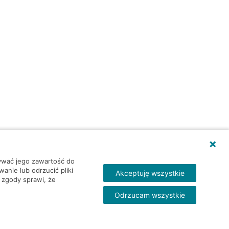
wywać jego zawartość do
nie lub odrzucić pliki
Akceptuję wszystkie
 zgody sprawi, że
Odrzucam wszystkie
Skontakt