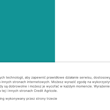
nych technologii, aby zapewnić prawidłowe działanie serwisu, dostoso
a innych stronach internetowych. Możesz wyrazić zgodę na wykorzystywa
ody są dobrowolne i możesz je wycofać w każdym momencie. Wyrażenie
tej i innych stronach Credit Agricole.
ing wykonywany przez strony trzecie