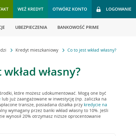
TAKT
WEŹ KREDYT
OTWÓRZ KONTO
LOGOWANIE
JE
UBEZPIECZENIA
BANKOWOŚĆ PRIME
edzi
Kredyt mieszkaniowy
Co to jest wkład własny?
st wkład własny?
 środki, które możesz udokumentować. Mogą one być
e
lub już zaangażowane w inwestycję (np. zaliczka na
płacone transze, posiadana działka przy
kredycie na
alny wymagany przez banki wkład własny to 10%. Jeśli
zie wynosił 20% otrzymasz niższe oprocentowanie