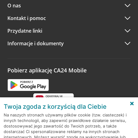
O nas
Kontakt i pomoc
Przydatne linki
Informacje i dokumenty
Pobierz aplikację CA24 Mobile
Twoja zgoda z korzyścią dla Ciebie
Na naszych stronach używamy plików cookie (tzw. ciasteczek) i
innych technologii, aby zapewnić prawidłowe działanie serwisu,
RODO
dostosowywać jego zawartość do Twoich potrzeb, a także
dostarczać Ci spersonalizowane reklamy na innych stronach
Regulamin serwisu
internetowych. Możesz wyrazić zgodę na wykorzystywanie lub