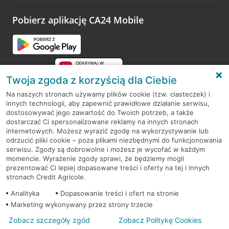
platformy Profil Firmy w Google. Dziękujemy za wszystkie
opinie.
Pobierz aplikację CA24 Mobile
Przejdź do pytania
Twoja zgoda z korzyścią dla Ciebie
Na naszych stronach używamy plików cookie (tzw. ciasteczek) i
innych technologii, aby zapewnić prawidłowe działanie serwisu,
RODO
dostosowywać jego zawartość do Twoich potrzeb, a także
dostarczać Ci spersonalizowane reklamy na innych stronach
Regulamin serwisu
internetowych. Możesz wyrazić zgodę na wykorzystywanie lub
odrzucić pliki cookie – poza plikami niezbędnymi do funkcjonowania
Mapa serwisu
serwisu. Zgody są dobrowolne i możesz je wycofać w każdym
momencie. Wyrażenie zgody sprawi, że będziemy mogli
Polityka
Cookies
prezentować Ci lepiej dopasowane treści i oferty na tej i innych
stronach Credit Agricole.
Polityka prywatności
Analityka
Dopasowanie treści i ofert na stronie
Marketing wykonywany przez strony trzecie
Zobacz szczegóły zgód
Zobacz Politykę Cookies
© 2026 Credit Agricole Bank Polska S.A. Wszelkie prawa zastrzeżone