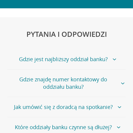
PYTANIA I ODPOWIEDZI
Gdzie jest najbliższy oddział banku?
Jeśli szukasz oddziału naszego banku, zapraszamy na
Gdzie znajdę numer kontaktowy do
stronę
Placówki i bankomaty
, na której znajduje się
oddziału banku?
wygodna wyszukiwarka.
Alternatywnie, możesz skorzystać z pełnej
listy naszych
oddziałów
.
Bank Credit Agricole nie udostępnia ogólnego numeru
Jak umówić się z doradcą na spotkanie?
telefonu do placówki bankowej.
Przejdź do pytania
Polecamy skorzystanie z możliwości wcześniejszego
Jeśli jesteś już
naszym
umówienia się z doradcą w placówce bankowej
.
Które oddziały banku czynne są dłużej?
klientem
możesz
samodzielnie
umówić się na spotkanie z