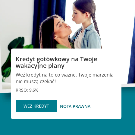
Kredyt gotówkowy na Twoje
wakacyjne plany
Weź kredyt na to co ważne. Twoje marzenia
nie muszą czekać!
RRSO: 9,6%
WEŹ KREDYT
NOTA PRAWNA