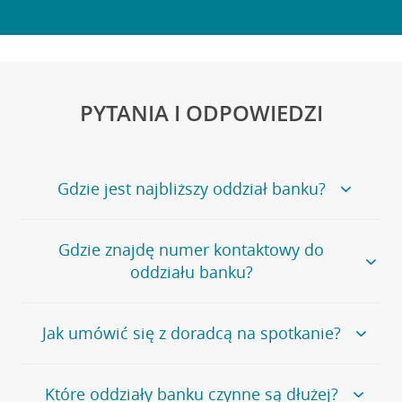
PYTANIA I ODPOWIEDZI
Gdzie jest najbliższy oddział banku?
Jeśli szukasz oddziału naszego banku, zapraszamy na
Gdzie znajdę numer kontaktowy do
stronę
Placówki i bankomaty
, na której znajduje się
oddziału banku?
wygodna wyszukiwarka.
Alternatywnie, możesz skorzystać z pełnej
listy naszych
oddziałów
.
Bank Credit Agricole nie udostępnia ogólnego numeru
Jak umówić się z doradcą na spotkanie?
telefonu do placówki bankowej.
Przejdź do pytania
Polecamy skorzystanie z możliwości wcześniejszego
Jeśli jesteś już
naszym
umówienia się z doradcą w placówce bankowej
.
Które oddziały banku czynne są dłużej?