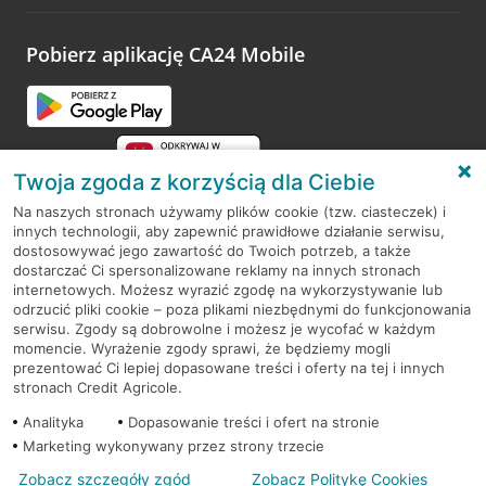
odwiedzoną placówkę i wypełnić formularz w ramach
platformy Profil Firmy w Google. Dziękujemy za wszystkie
opinie.
Pobierz aplikację CA24 Mobile
Przejdź do pytania
Twoja zgoda z korzyścią dla Ciebie
Na naszych stronach używamy plików cookie (tzw. ciasteczek) i
innych technologii, aby zapewnić prawidłowe działanie serwisu,
RODO
dostosowywać jego zawartość do Twoich potrzeb, a także
dostarczać Ci spersonalizowane reklamy na innych stronach
Regulamin serwisu
internetowych. Możesz wyrazić zgodę na wykorzystywanie lub
odrzucić pliki cookie – poza plikami niezbędnymi do funkcjonowania
Mapa serwisu
serwisu. Zgody są dobrowolne i możesz je wycofać w każdym
momencie. Wyrażenie zgody sprawi, że będziemy mogli
Polityka
Cookies
prezentować Ci lepiej dopasowane treści i oferty na tej i innych
stronach Credit Agricole.
Polityka prywatności
Analityka
Dopasowanie treści i ofert na stronie
Marketing wykonywany przez strony trzecie
Zobacz szczegóły zgód
Zobacz Politykę Cookies
© 2026 Credit Agricole Bank Polska S.A. Wszelkie prawa zastrzeżone