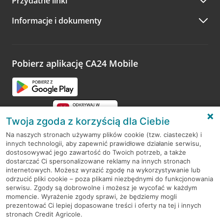
Przydatne linki
A po wizycie…
Informacje i dokumenty
Zachęcamy do podzielenia się z nami opinią o wizycie.
Wystarczy przejść na stronę
Oceń wizytę
, wyszukać
odwiedzoną placówkę i wypełnić formularz w ramach
platformy Profil Firmy w Google. Dziękujemy za wszystkie
opinie.
Pobierz aplikację CA24 Mobile
Przejdź do pytania
Twoja zgoda z korzyścią dla Ciebie
Na naszych stronach używamy plików cookie (tzw. ciasteczek) i
innych technologii, aby zapewnić prawidłowe działanie serwisu,
RODO
dostosowywać jego zawartość do Twoich potrzeb, a także
dostarczać Ci spersonalizowane reklamy na innych stronach
Regulamin serwisu
internetowych. Możesz wyrazić zgodę na wykorzystywanie lub
odrzucić pliki cookie – poza plikami niezbędnymi do funkcjonowania
Mapa serwisu
serwisu. Zgody są dobrowolne i możesz je wycofać w każdym
momencie. Wyrażenie zgody sprawi, że będziemy mogli
Polityka
Cookies
prezentować Ci lepiej dopasowane treści i oferty na tej i innych
stronach Credit Agricole.