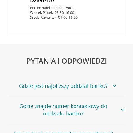
Dziedzice
Poniedziałek: 09:00-17:00
Wtorek,Piątek: 08:30-16:00
Środa-Czwartek: 09:00-16:00
PYTANIA I ODPOWIEDZI
Gdzie jest najbliższy oddział banku?
Jeśli szukasz oddziału naszego banku, zapraszamy na
Gdzie znajdę numer kontaktowy do
stronę
Placówki i bankomaty
, na której znajduje się
oddziału banku?
wygodna wyszukiwarka.
Alternatywnie, możesz skorzystać z pełnej
listy naszych
oddziałów
.
Bank Credit Agricole nie udostępnia ogólnego numeru