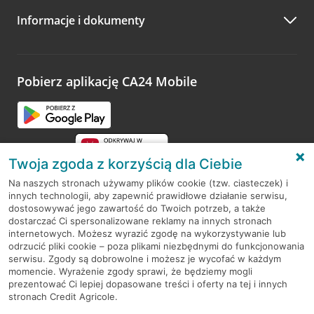
Informacje i dokumenty
Zachęcamy do podzielenia się z nami opinią o wizycie.
Wystarczy przejść na stronę
Oceń wizytę
, wyszukać
odwiedzoną placówkę i wypełnić formularz w ramach
platformy Profil Firmy w Google. Dziękujemy za wszystkie
opinie.
Pobierz aplikację CA24 Mobile
Przejdź do pytania
Twoja zgoda z korzyścią dla Ciebie
Na naszych stronach używamy plików cookie (tzw. ciasteczek) i
innych technologii, aby zapewnić prawidłowe działanie serwisu,
RODO
dostosowywać jego zawartość do Twoich potrzeb, a także
dostarczać Ci spersonalizowane reklamy na innych stronach
Regulamin serwisu
internetowych. Możesz wyrazić zgodę na wykorzystywanie lub
odrzucić pliki cookie – poza plikami niezbędnymi do funkcjonowania
Mapa serwisu
serwisu. Zgody są dobrowolne i możesz je wycofać w każdym
momencie. Wyrażenie zgody sprawi, że będziemy mogli
Polityka
Cookies
prezentować Ci lepiej dopasowane treści i oferty na tej i innych
stronach Credit Agricole.
Polityka prywatności