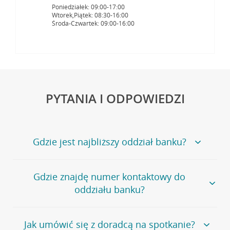
Poniedziałek: 09:00-17:00
Wtorek,Piątek: 08:30-16:00
Środa-Czwartek: 09:00-16:00
PYTANIA I ODPOWIEDZI
Gdzie jest najbliższy oddział banku?
Jeśli szukasz oddziału naszego banku, zapraszamy na
Gdzie znajdę numer kontaktowy do
stronę
Placówki i bankomaty
, na której znajduje się
oddziału banku?
wygodna wyszukiwarka.
Alternatywnie, możesz skorzystać z pełnej
listy naszych
oddziałów
.
Bank Credit Agricole nie udostępnia ogólnego numeru
Jak umówić się z doradcą na spotkanie?
telefonu do placówki bankowej.