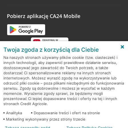
odwiedzoną placówkę i wypełnić formularz w ramach
platformy Profil Firmy w Google. Dziękujemy za wszystkie
opinie.
Pobierz aplikację CA24 Mobile
Przejdź do pytania
Twoja zgoda z korzyścią dla Ciebie
Na naszych stronach używamy plików cookie (tzw. ciasteczek) i
innych technologii, aby zapewnić prawidłowe działanie serwisu,
RODO
dostosowywać jego zawartość do Twoich potrzeb, a także
dostarczać Ci spersonalizowane reklamy na innych stronach
Regulamin serwisu
internetowych. Możesz wyrazić zgodę na wykorzystywanie lub
odrzucić pliki cookie – poza plikami niezbędnymi do funkcjonowania
Mapa serwisu
serwisu. Zgody są dobrowolne i możesz je wycofać w każdym
momencie. Wyrażenie zgody sprawi, że będziemy mogli
Polityka
Cookies
prezentować Ci lepiej dopasowane treści i oferty na tej i innych
stronach Credit Agricole.
Polityka prywatności
Analityka
Dopasowanie treści i ofert na stronie
Marketing wykonywany przez strony trzecie
Zobacz szczegóły zgód
Zobacz Politykę Cookies