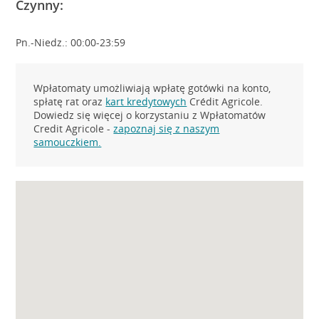
Czynny:
Pn.-Niedz.: 00:00-23:59
Wpłatomaty umożliwiają wpłatę gotówki na konto,
spłatę rat oraz
kart kredytowych
Crédit Agricole.
Dowiedz się więcej o korzystaniu z Wpłatomatów
Credit Agricole -
zapoznaj się z naszym
samouczkiem.