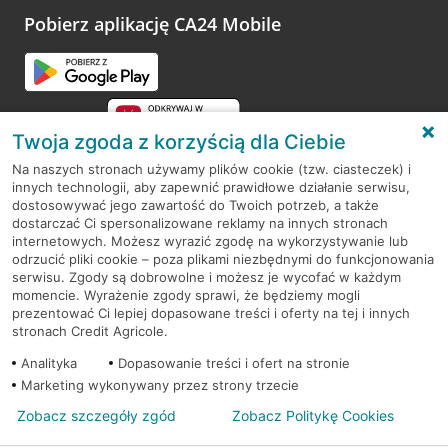
opinie.
Pobierz aplikację CA24 Mobile
Przejdź do pytania
Twoja zgoda z korzyścią dla Ciebie
Na naszych stronach używamy plików cookie (tzw. ciasteczek) i
innych technologii, aby zapewnić prawidłowe działanie serwisu,
RODO
dostosowywać jego zawartość do Twoich potrzeb, a także
dostarczać Ci spersonalizowane reklamy na innych stronach
Regulamin serwisu
internetowych. Możesz wyrazić zgodę na wykorzystywanie lub
odrzucić pliki cookie – poza plikami niezbędnymi do funkcjonowania
Mapa serwisu
serwisu. Zgody są dobrowolne i możesz je wycofać w każdym
momencie. Wyrażenie zgody sprawi, że będziemy mogli
Polityka
Cookies
prezentować Ci lepiej dopasowane treści i oferty na tej i innych
stronach Credit Agricole.
Polityka prywatności
Analityka
Dopasowanie treści i ofert na stronie
Marketing wykonywany przez strony trzecie
Zobacz szczegóły zgód
Zobacz Politykę Cookies
© 2026 Credit Agricole Bank Polska S.A. Wszelkie prawa zastrzeżone