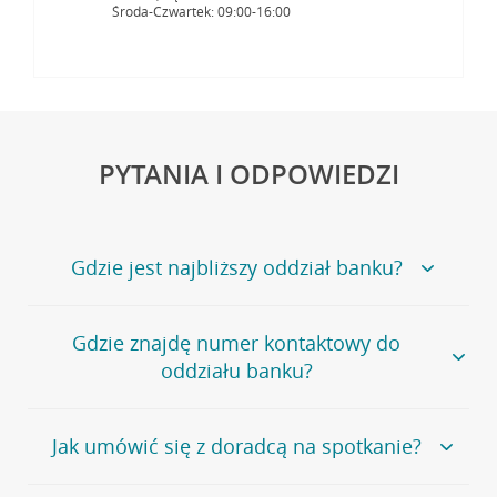
Środa-Czwartek: 09:00-16:00
PYTANIA I ODPOWIEDZI
Gdzie jest najbliższy oddział banku?
Jeśli szukasz oddziału naszego banku, zapraszamy na
Gdzie znajdę numer kontaktowy do
stronę
Placówki i bankomaty
, na której znajduje się
oddziału banku?
wygodna wyszukiwarka.
Alternatywnie, możesz skorzystać z pełnej
listy naszych
oddziałów
.
Bank Credit Agricole nie udostępnia ogólnego numeru
Jak umówić się z doradcą na spotkanie?
telefonu do placówki bankowej.
Przejdź do pytania
Polecamy skorzystanie z możliwości wcześniejszego