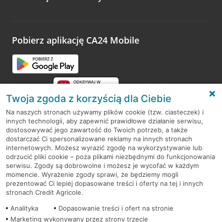
Wystarczy przejść na stronę
Oceń wizytę
, wyszukać
odwiedzoną placówkę i wypełnić formularz w ramach
platformy Profil Firmy w Google. Dziękujemy za wszystkie
opinie.
Pobierz aplikację CA24 Mobile
Przejdź do pytania
Twoja zgoda z korzyścią dla Ciebie
Na naszych stronach używamy plików cookie (tzw. ciasteczek) i
innych technologii, aby zapewnić prawidłowe działanie serwisu,
RODO
dostosowywać jego zawartość do Twoich potrzeb, a także
dostarczać Ci spersonalizowane reklamy na innych stronach
Regulamin serwisu
internetowych. Możesz wyrazić zgodę na wykorzystywanie lub
odrzucić pliki cookie – poza plikami niezbędnymi do funkcjonowania
Mapa serwisu
serwisu. Zgody są dobrowolne i możesz je wycofać w każdym
momencie. Wyrażenie zgody sprawi, że będziemy mogli
Polityka
Cookies
prezentować Ci lepiej dopasowane treści i oferty na tej i innych
stronach Credit Agricole.
Polityka prywatności
Analityka
Dopasowanie treści i ofert na stronie
Marketing wykonywany przez strony trzecie