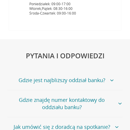
Poniedziałek: 09:00-17:00
Wtorek,Piątek: 08:30-16:00
Środa-Czwartek: 09:00-16:00
PYTANIA I ODPOWIEDZI
Gdzie jest najbliższy oddział banku?
Jeśli szukasz oddziału naszego banku, zapraszamy na
Gdzie znajdę numer kontaktowy do
stronę
Placówki i bankomaty
, na której znajduje się
oddziału banku?
wygodna wyszukiwarka.
Alternatywnie, możesz skorzystać z pełnej
listy naszych
oddziałów
.
Bank Credit Agricole nie udostępnia ogólnego numeru
Jak umówić się z doradcą na spotkanie?
telefonu do placówki bankowej.