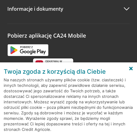
Informacje i dokumenty
Zachęcamy do podzielenia się z nami opinią o wizycie.
Wystarczy przejść na stronę
Oceń wizytę
, wyszukać
odwiedzoną placówkę i wypełnić formularz w ramach
platformy Profil Firmy w Google. Dziękujemy za wszystkie
opinie.
Pobierz aplikację CA24 Mobile
Przejdź do pytania
Twoja zgoda z korzyścią dla Ciebie
Na naszych stronach używamy plików cookie (tzw. ciasteczek) i
innych technologii, aby zapewnić prawidłowe działanie serwisu,
RODO
dostosowywać jego zawartość do Twoich potrzeb, a także
dostarczać Ci spersonalizowane reklamy na innych stronach
Regulamin serwisu
internetowych. Możesz wyrazić zgodę na wykorzystywanie lub
odrzucić pliki cookie – poza plikami niezbędnymi do funkcjonowania
Mapa serwisu
serwisu. Zgody są dobrowolne i możesz je wycofać w każdym
momencie. Wyrażenie zgody sprawi, że będziemy mogli
Polityka
Cookies
prezentować Ci lepiej dopasowane treści i oferty na tej i innych
stronach Credit Agricole.
Polityka prywatności