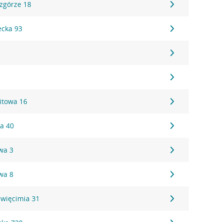
Wzgórze 18
ecka 93
itowa 16
a 40
wa 3
wa 8
święcimia 31