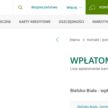
Bezpieczeństwo
KON
Więcej
TECZNE
KARTY KREDYTOWE
OSZCZĘDNOŚCI
INWESTYC
Strona główna
Kontakt i p
WPŁATO
Lista wpłatomatów bank
Bielsko-Biała - w
Bielsko Biała, Sem