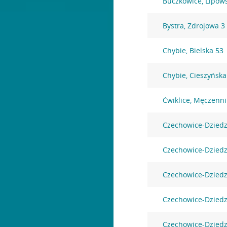
Buczkowice, Lipow
Bystra, Zdrojowa 3
Chybie, Bielska 53
Chybie, Cieszyńska
Ćwiklice, Męczenn
Czechowice-Dziedz
Czechowice-Dziedz
Czechowice-Dziedz
Czechowice-Dziedz
Czechowice-Dziedz