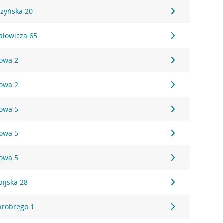
czyńska 20
hałowicza 65
towa 2
towa 2
towa 5
towa 5
towa 5
pijska 28
Chrobrego 1