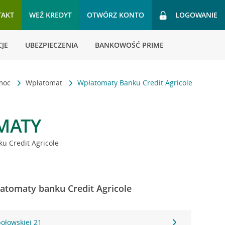
TAKT
WEŹ KREDYT
OTWÓRZ KONTO
LOGOWANIE
JE
UBEZPIECZENIA
BANKOWOŚĆ PRIME
omoc
Wpłatomat
Wpłatomaty Banku Credit Agricole
MATY
u Credit Agricole
płatomaty banku Credit Agricole
połowskiej 21