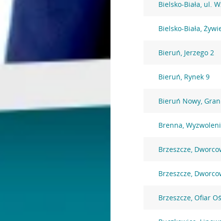
Bielsko-Biała, ul. 
Bielsko-Biała, Żywi
Bieruń, Jerzego 2
Bieruń, Rynek 9
Bieruń Nowy, Gran
Brenna, Wyzwoleni
Brzeszcze, Dworco
Brzeszcze, Dworco
Brzeszcze, Ofiar O