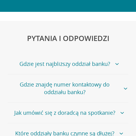
PYTANIA I ODPOWIEDZI
Gdzie jest najbliższy oddział banku?
Jeśli szukasz oddziału naszego banku, zapraszamy na
Gdzie znajdę numer kontaktowy do
stronę
Placówki i bankomaty
, na której znajduje się
oddziału banku?
wygodna wyszukiwarka.
Alternatywnie, możesz skorzystać z pełnej
listy naszych
oddziałów
.
Bank Credit Agricole nie udostępnia ogólnego numeru
Jak umówić się z doradcą na spotkanie?
telefonu do placówki bankowej.
Przejdź do pytania
Polecamy skorzystanie z możliwości wcześniejszego
Jeśli jesteś już
naszym
umówienia się z doradcą w placówce bankowej
.
Które oddziały banku czynne są dłużej?