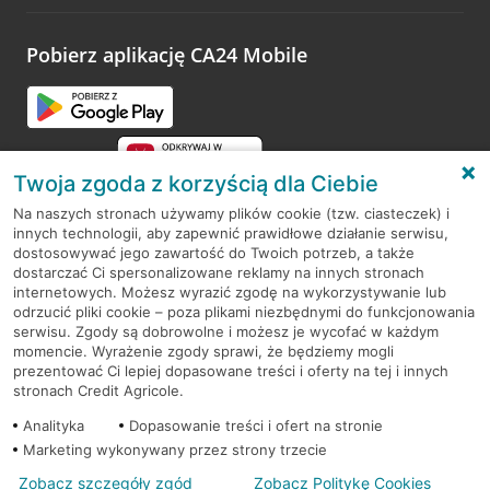
odwiedzoną placówkę i wypełnić formularz w ramach
platformy Profil Firmy w Google. Dziękujemy za wszystkie
opinie.
Pobierz aplikację CA24 Mobile
Przejdź do pytania
Twoja zgoda z korzyścią dla Ciebie
Na naszych stronach używamy plików cookie (tzw. ciasteczek) i
innych technologii, aby zapewnić prawidłowe działanie serwisu,
RODO
dostosowywać jego zawartość do Twoich potrzeb, a także
dostarczać Ci spersonalizowane reklamy na innych stronach
Regulamin serwisu
internetowych. Możesz wyrazić zgodę na wykorzystywanie lub
odrzucić pliki cookie – poza plikami niezbędnymi do funkcjonowania
Mapa serwisu
serwisu. Zgody są dobrowolne i możesz je wycofać w każdym
momencie. Wyrażenie zgody sprawi, że będziemy mogli
Polityka
Cookies
prezentować Ci lepiej dopasowane treści i oferty na tej i innych
stronach Credit Agricole.
Polityka prywatności
Analityka
Dopasowanie treści i ofert na stronie
Marketing wykonywany przez strony trzecie
Zobacz szczegóły zgód
Zobacz Politykę Cookies
© 2026 Credit Agricole Bank Polska S.A. Wszelkie prawa zastrzeżone