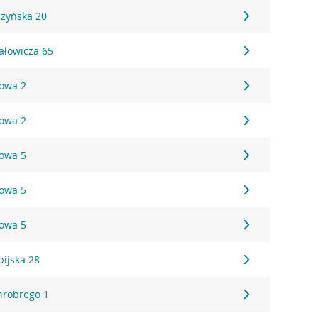
czyńska 20
hałowicza 65
towa 2
towa 2
towa 5
towa 5
towa 5
pijska 28
Chrobrego 1