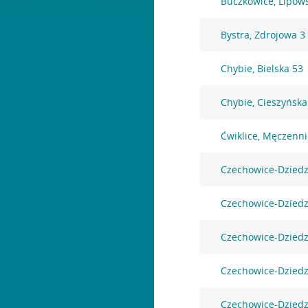
Buczkowice, Lipow
Bystra, Zdrojowa 3
Chybie, Bielska 53
Chybie, Cieszyńska
Ćwiklice, Męczenn
Czechowice-Dziedz
Czechowice-Dziedz
Czechowice-Dziedz
Czechowice-Dziedz
Czechowice-Dziedz