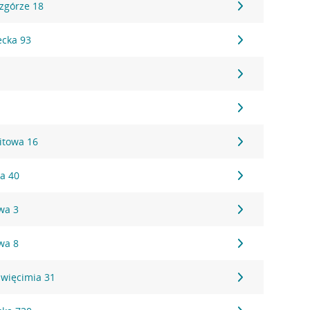
Wzgórze 18
ecka 93
itowa 16
a 40
wa 3
wa 8
święcimia 31