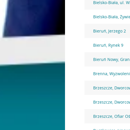
Bielsko-Biała, ul. 
Bielsko-Biała, Żywi
Bieruń, Jerzego 2
Bieruń, Rynek 9
Bieruń Nowy, Gran
Brenna, Wyzwoleni
Brzeszcze, Dworco
Brzeszcze, Dworco
Brzeszcze, Ofiar O