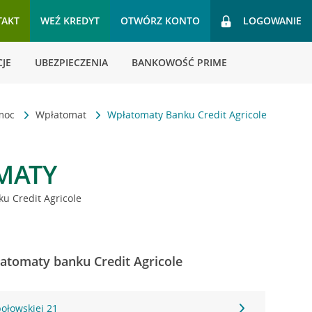
TAKT
WEŹ KREDYT
OTWÓRZ KONTO
LOGOWANIE
JE
UBEZPIECZENIA
BANKOWOŚĆ PRIME
omoc
Wpłatomat
Wpłatomaty Banku Credit Agricole
MATY
u Credit Agricole
płatomaty banku Credit Agricole
połowskiej 21