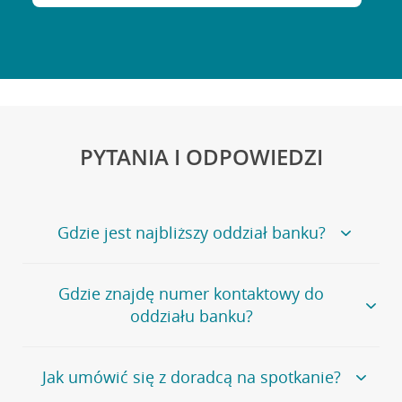
PYTANIA I ODPOWIEDZI
Gdzie jest najbliższy oddział banku?
Jeśli szukasz oddziału naszego banku, zapraszamy na
Gdzie znajdę numer kontaktowy do
stronę
Placówki i bankomaty
, na której znajduje się
oddziału banku?
wygodna wyszukiwarka.
Alternatywnie, możesz skorzystać z pełnej
listy naszych
oddziałów
.
Bank Credit Agricole nie udostępnia ogólnego numeru
Jak umówić się z doradcą na spotkanie?
telefonu do placówki bankowej.
Przejdź do pytania