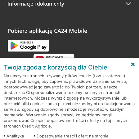
Informacje i dokumenty
Zachęcamy do podzielenia się z nami opinią o wizycie.
Wystarczy przejść na stronę
Oceń wizytę
, wyszukać
odwiedzoną placówkę i wypełnić formularz w ramach
platformy Profil Firmy w Google. Dziękujemy za wszystkie
opinie.
Pobierz aplikację CA24 Mobile
Przejdź do pytania
Twoja zgoda z korzyścią dla Ciebie
Na naszych stronach używamy plików cookie (tzw. ciasteczek) i
innych technologii, aby zapewnić prawidłowe działanie serwisu,
RODO
dostosowywać jego zawartość do Twoich potrzeb, a także
dostarczać Ci spersonalizowane reklamy na innych stronach
Regulamin serwisu
internetowych. Możesz wyrazić zgodę na wykorzystywanie lub
odrzucić pliki cookie – poza plikami niezbędnymi do funkcjonowania
Mapa serwisu
serwisu. Zgody są dobrowolne i możesz je wycofać w każdym
momencie. Wyrażenie zgody sprawi, że będziemy mogli
Polityka
Cookies
prezentować Ci lepiej dopasowane treści i oferty na tej i innych
stronach Credit Agricole.
Polityka prywatności
Analityka
Dopasowanie treści i ofert na stronie