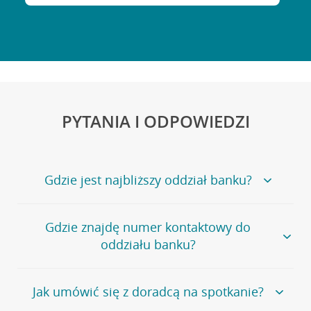
PYTANIA I ODPOWIEDZI
Gdzie jest najbliższy oddział banku?
Jeśli szukasz oddziału naszego banku, zapraszamy na
Gdzie znajdę numer kontaktowy do
stronę
Placówki i bankomaty
, na której znajduje się
oddziału banku?
wygodna wyszukiwarka.
Alternatywnie, możesz skorzystać z pełnej
listy naszych
oddziałów
.
Bank Credit Agricole nie udostępnia ogólnego numeru
Jak umówić się z doradcą na spotkanie?
telefonu do placówki bankowej.
Przejdź do pytania