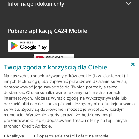
Informacje i dokumenty
Zachęcamy do podzielenia się z nami opinią o wizycie.
Wystarczy przejść na stronę
Oceń wizytę
, wyszukać
odwiedzoną placówkę i wypełnić formularz w ramach
platformy Profil Firmy w Google. Dziękujemy za wszystkie
opinie.
Pobierz aplikację CA24 Mobile
Przejdź do pytania
Twoja zgoda z korzyścią dla Ciebie
Na naszych stronach używamy plików cookie (tzw. ciasteczek) i
innych technologii, aby zapewnić prawidłowe działanie serwisu,
RODO
dostosowywać jego zawartość do Twoich potrzeb, a także
dostarczać Ci spersonalizowane reklamy na innych stronach
Regulamin serwisu
internetowych. Możesz wyrazić zgodę na wykorzystywanie lub
odrzucić pliki cookie – poza plikami niezbędnymi do funkcjonowania
Mapa serwisu
serwisu. Zgody są dobrowolne i możesz je wycofać w każdym
momencie. Wyrażenie zgody sprawi, że będziemy mogli
Polityka
Cookies
prezentować Ci lepiej dopasowane treści i oferty na tej i innych
stronach Credit Agricole.
Polityka prywatności
Analityka
Dopasowanie treści i ofert na stronie