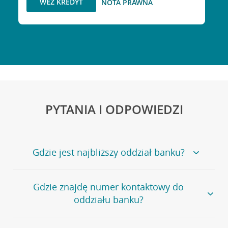
WEŹ KREDYT
NOTA PRAWNA
PYTANIA I ODPOWIEDZI
Gdzie jest najbliższy oddział banku?
Jeśli szukasz oddziału naszego banku, zapraszamy na
Gdzie znajdę numer kontaktowy do
stronę
Placówki i bankomaty
, na której znajduje się
oddziału banku?
wygodna wyszukiwarka.
Alternatywnie, możesz skorzystać z pełnej
listy naszych