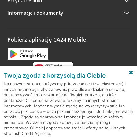
Przydatne linki
A po wizycie…
Informacje i dokumenty
Zachęcamy do podzielenia się z nami opinią o wizycie.
Wystarczy przejść na stronę
Oceń wizytę
, wyszukać
odwiedzoną placówkę i wypełnić formularz w ramach
platformy Profil Firmy w Google. Dziękujemy za wszystkie
opinie.
Pobierz aplikację CA24 Mobile
Przejdź do pytania
Twoja zgoda z korzyścią dla Ciebie
Na naszych stronach używamy plików cookie (tzw. ciasteczek) i
innych technologii, aby zapewnić prawidłowe działanie serwisu,
RODO
dostosowywać jego zawartość do Twoich potrzeb, a także
dostarczać Ci spersonalizowane reklamy na innych stronach
Regulamin serwisu
internetowych. Możesz wyrazić zgodę na wykorzystywanie lub
odrzucić pliki cookie – poza plikami niezbędnymi do funkcjonowania
Mapa serwisu
serwisu. Zgody są dobrowolne i możesz je wycofać w każdym
momencie. Wyrażenie zgody sprawi, że będziemy mogli
Polityka
Cookies
prezentować Ci lepiej dopasowane treści i oferty na tej i innych
stronach Credit Agricole.