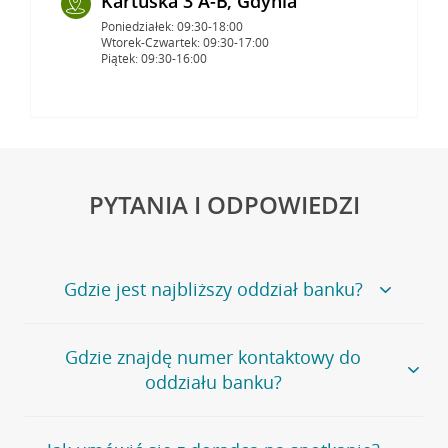
Kartuska 3 A-B, Gdynia
Poniedziałek: 09:30-18:00
Wtorek-Czwartek: 09:30-17:00
Piątek: 09:30-16:00
PYTANIA I ODPOWIEDZI
Gdzie jest najbliższy oddział banku?
Jeśli szukasz oddziału naszego banku, zapraszamy na
Gdzie znajdę numer kontaktowy do
stronę
Placówki i bankomaty
, na której znajduje się
oddziału banku?
wygodna wyszukiwarka.
Alternatywnie, możesz skorzystać z pełnej
listy naszych
oddziałów
.
Bank Credit Agricole nie udostępnia ogólnego numeru