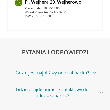
Pl. Wejhera 20, Wejherowo
Poniedziałek: 10:00-18:00
Wtorek-Czwartek: 09:00-16:00
Piątek: 09:30-15:30
PYTANIA I ODPOWIEDZI
Gdzie jest najbliższy oddział banku?
Jeśli szukasz oddziału naszego banku, zapraszamy na
Gdzie znajdę numer kontaktowy do
stronę
Placówki i bankomaty
, na której znajduje się
oddziału banku?
wygodna wyszukiwarka.
Alternatywnie, możesz skorzystać z pełnej
listy naszych
oddziałów
.