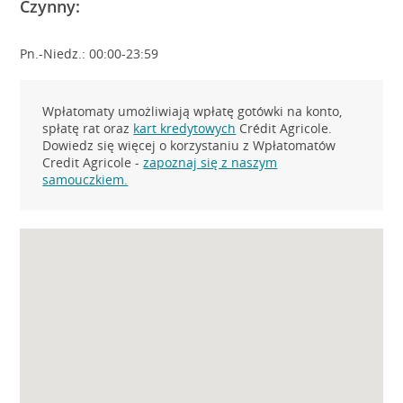
Czynny:
Pn.-Niedz.: 00:00-23:59
Wpłatomaty umożliwiają wpłatę gotówki na konto,
spłatę rat oraz
kart kredytowych
Crédit Agricole.
Dowiedz się więcej o korzystaniu z Wpłatomatów
Credit Agricole -
zapoznaj się z naszym
samouczkiem.