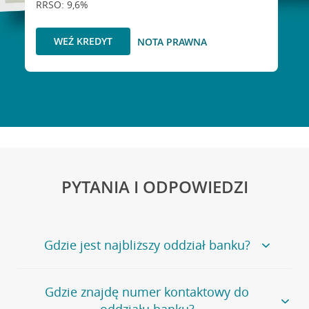
RRSO: 9,6%
WEŹ KREDYT
NOTA PRAWNA
PYTANIA I ODPOWIEDZI
Gdzie jest najbliższy oddział banku?
Jeśli szukasz oddziału naszego banku, zapraszamy na
Gdzie znajdę numer kontaktowy do
stronę
Placówki i bankomaty
, na której znajduje się