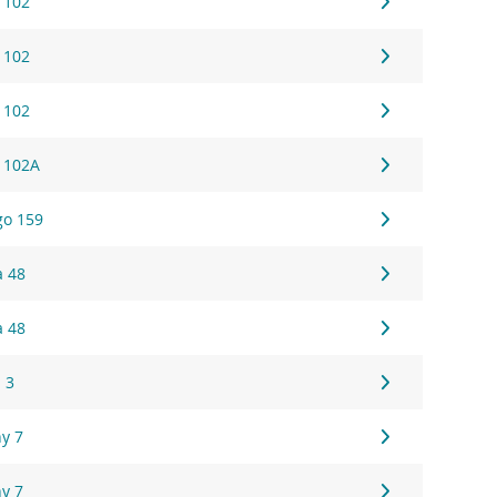
 102
 102
 102
 102A
go 159
a 48
a 48
 3
ny 7
ny 7