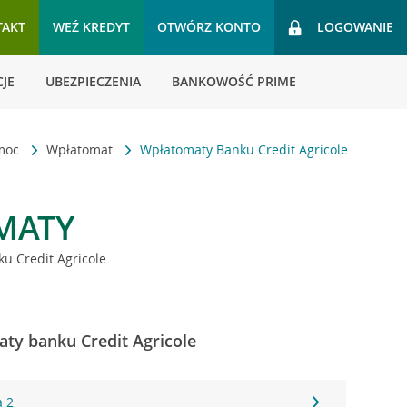
TAKT
WEŹ KREDYT
OTWÓRZ KONTO
LOGOWANIE
JE
UBEZPIECZENIA
BANKOWOŚĆ PRIME
omoc
Wpłatomat
Wpłatomaty Banku Credit Agricole
MATY
u Credit Agricole
ty banku Credit Agricole
a 2