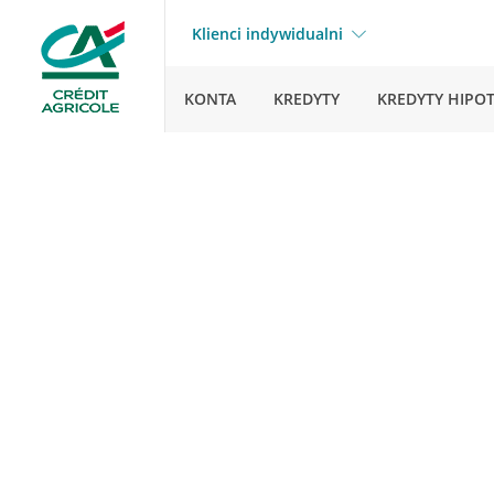
Klienci indywidualni
KONTA
KREDYTY
KREDYTY HIPO