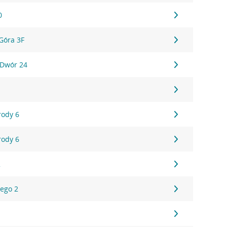
0
Góra 3F
 Dwór 24
rody 6
rody 6
2
iego 2
3