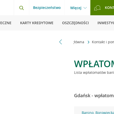
Bezpieczeństwo
KON
Więcej
TECZNE
KARTY KREDYTOWE
OSZCZĘDNOŚCI
INWESTYC
Strona główna
Kontakt i p
WPŁATO
Lista wpłatomatów bank
Gdańsk - wpłatoma
Banino, Borowieck