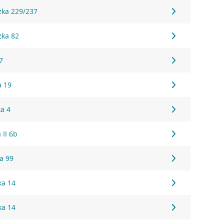
zka 229/237
zka 82
7
a 19
ka 4
 II 6b
a 99
ka 14
ka 14