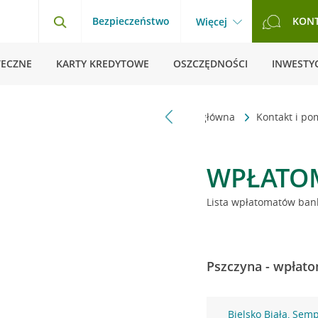
Bezpieczeństwo
KON
Więcej
TECZNE
KARTY KREDYTOWE
OSZCZĘDNOŚCI
INWESTYC
Strona główna
Kontakt i p
WPŁATO
Lista wpłatomatów bank
Pszczyna - wpłato
Bielsko Biała, Sem