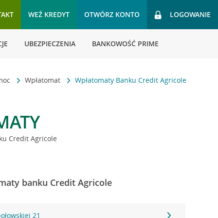
TAKT
WEŹ KREDYT
OTWÓRZ KONTO
LOGOWANIE
JE
UBEZPIECZENIA
BANKOWOŚĆ PRIME
omoc
Wpłatomat
Wpłatomaty Banku Credit Agricole
MATY
u Credit Agricole
maty banku Credit Agricole
połowskiej 21