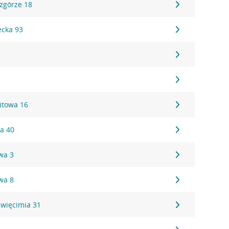
Wzgórze 18
ecka 93
itowa 16
a 40
wa 3
wa 8
święcimia 31