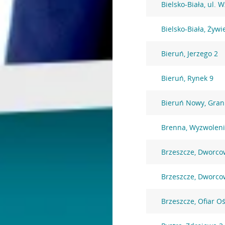
Bielsko-Biała, ul. 
Bielsko-Biała, Żywi
Bieruń, Jerzego 2
Bieruń, Rynek 9
Bieruń Nowy, Gran
Brenna, Wyzwoleni
Brzeszcze, Dworco
Brzeszcze, Dworco
Brzeszcze, Ofiar O