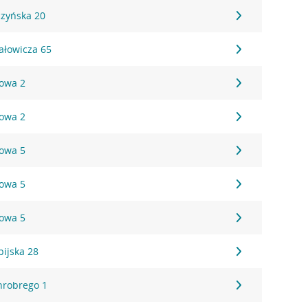
czyńska 20
hałowicza 65
towa 2
towa 2
towa 5
towa 5
towa 5
pijska 28
Chrobrego 1