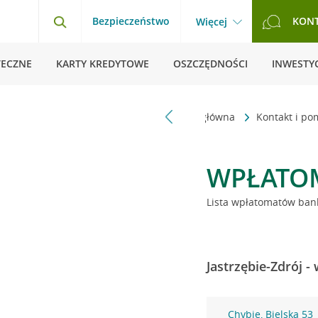
Bezpieczeństwo
KON
Więcej
TECZNE
KARTY KREDYTOWE
OSZCZĘDNOŚCI
INWESTYC
Strona główna
Kontakt i p
WPŁATO
Lista wpłatomatów bank
Jastrzębie-Zdrój -
Chybie, Bielska 53