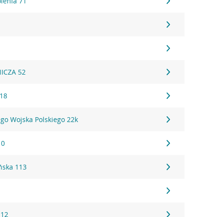
lenia 71
ICZA 52
 18
go Wojska Polskiego 22k
10
ńska 113
 12