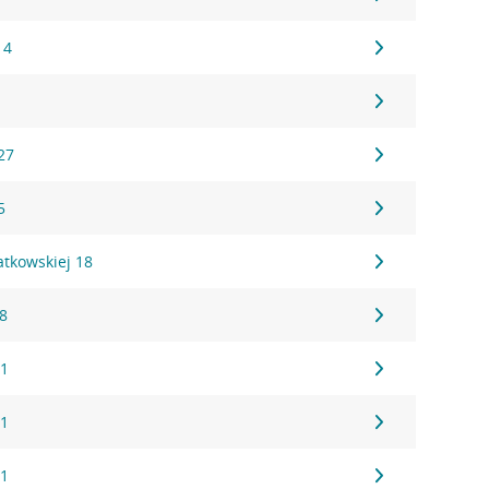
 4
27
5
atkowskiej 18
28
 1
 1
 1