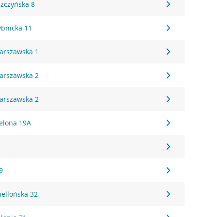
szczyńska 8
ybnicka 11
Warszawska 1
Warszawska 2
Warszawska 2
ielona 19A
2
9
iellońska 32