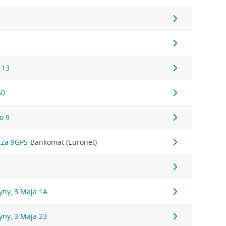
 13
60
o 9
cza 9GPS
Bankomat (Euronet)
yny, 3 Maja 1A
yny, 3 Maja 23