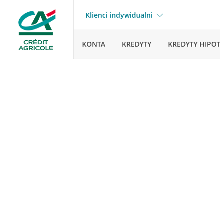
Klienci indywidualni
KONTA
KREDYTY
KREDYTY HIPO