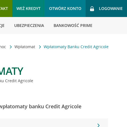
TAKT
WEŹ KREDYT
OTWÓRZ KONTO
LOGOWANIE
JE
UBEZPIECZENIA
BANKOWOŚĆ PRIME
omoc
Wpłatomat
Wpłatomaty Banku Credit Agricole
MATY
u Credit Agricole
 wpłatomaty banku Credit Agricole