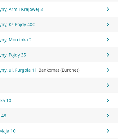
ny, Armii Krajowej 8
yny, Ks.Pojdy 40C
yny, Morcinka 2
ny, Pojdy 35
ny, ul. Furgoła 11
Bankomat (Euronet)
ska 10
143
 Maja 10