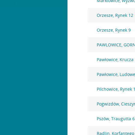
Marklowice, Wyzwo
Orzesze, Rynek 12
Orzesze, Rynek 9
PAWLOWICE, GORN
Pawłowice, Krucza
Pawłowice, Ludowe
Pilchowice, Rynek 
Pogwizdów, Cieszy
Pszów, Traugutta 6
Radlin, Korfantego