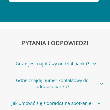
PYTANIA I ODPOWIEDZI
Gdzie jest najbliższy oddział banku?
Jeśli szukasz oddziału naszego banku, zapraszamy na
Gdzie znajdę numer kontaktowy do
stronę
Placówki i bankomaty
, na której znajduje się
oddziału banku?
wygodna wyszukiwarka.
Alternatywnie, możesz skorzystać z pełnej
listy naszych
oddziałów
.
Bank Credit Agricole nie udostępnia ogólnego numeru
Jak umówić się z doradcą na spotkanie?
telefonu do placówki bankowej.
Przejdź do pytania