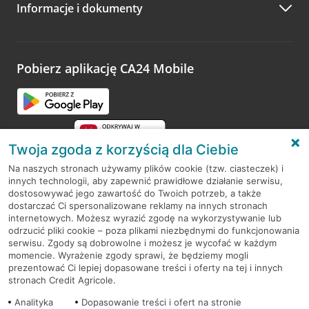
Informacje i dokumenty
Zachęcamy do podzielenia się z nami opinią o wizycie.
Wystarczy przejść na stronę
Oceń wizytę
, wyszukać
odwiedzoną placówkę i wypełnić formularz w ramach
platformy Profil Firmy w Google. Dziękujemy za wszystkie
opinie.
Pobierz aplikację CA24 Mobile
Przejdź do pytania
Twoja zgoda z korzyścią dla Ciebie
Na naszych stronach używamy plików cookie (tzw. ciasteczek) i
innych technologii, aby zapewnić prawidłowe działanie serwisu,
RODO
dostosowywać jego zawartość do Twoich potrzeb, a także
dostarczać Ci spersonalizowane reklamy na innych stronach
Regulamin serwisu
internetowych. Możesz wyrazić zgodę na wykorzystywanie lub
odrzucić pliki cookie – poza plikami niezbędnymi do funkcjonowania
Mapa serwisu
serwisu. Zgody są dobrowolne i możesz je wycofać w każdym
momencie. Wyrażenie zgody sprawi, że będziemy mogli
Polityka
Cookies
prezentować Ci lepiej dopasowane treści i oferty na tej i innych
stronach Credit Agricole.
Polityka prywatności
Analityka
Dopasowanie treści i ofert na stronie