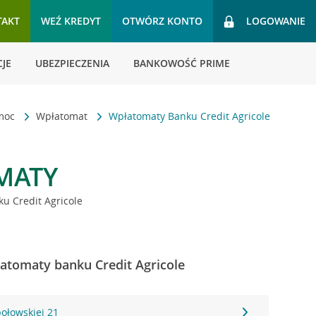
TAKT
WEŹ KREDYT
OTWÓRZ KONTO
LOGOWANIE
JE
UBEZPIECZENIA
BANKOWOŚĆ PRIME
omoc
Wpłatomat
Wpłatomaty Banku Credit Agricole
MATY
u Credit Agricole
płatomaty banku Credit Agricole
połowskiej 21