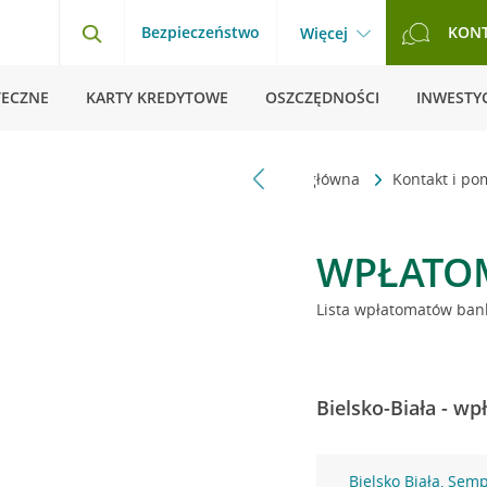
Bezpieczeństwo
KON
Więcej
TECZNE
KARTY KREDYTOWE
OSZCZĘDNOŚCI
INWESTYC
Strona główna
Kontakt i p
WPŁATO
Lista wpłatomatów bank
Bielsko-Biała - w
Bielsko Biała, Sem