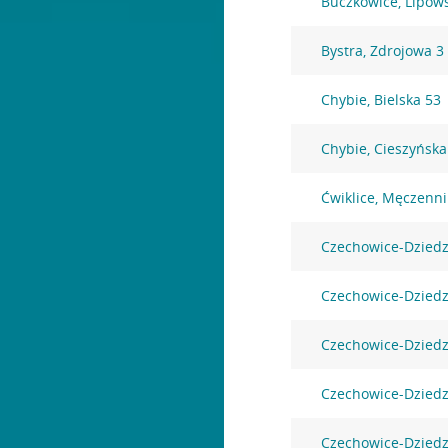
Buczkowice, Lipow
Bystra, Zdrojowa 3
Chybie, Bielska 53
Chybie, Cieszyńska
Ćwiklice, Męczenn
Czechowice-Dziedz
Czechowice-Dziedz
Czechowice-Dziedz
Czechowice-Dziedz
Czechowice-Dziedz