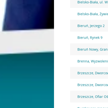
Bielsko-Biała, ul. 
Bielsko-Biała, Żywi
Bieruń, Jerzego 2
Bieruń, Rynek 9
Bieruń Nowy, Gran
Brenna, Wyzwoleni
Brzeszcze, Dworco
Brzeszcze, Dworco
Brzeszcze, Ofiar O