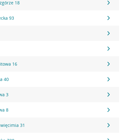
Wzgórze 18
ecka 93
itowa 16
a 40
wa 3
wa 8
święcimia 31