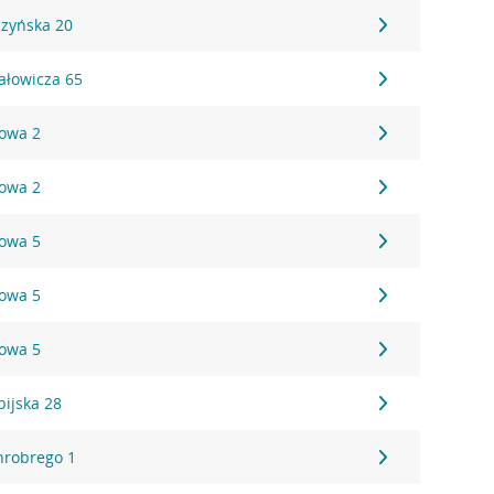
czyńska 20
hałowicza 65
towa 2
towa 2
towa 5
towa 5
towa 5
pijska 28
Chrobrego 1