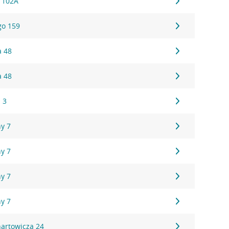
 102A
go 159
a 48
a 48
 3
ny 7
ny 7
ny 7
ny 7
nartowicza 24