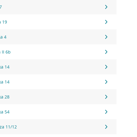
7
a 19
ka 4
 II 6b
ka 14
ka 14
ka 28
ka 54
za 11/12