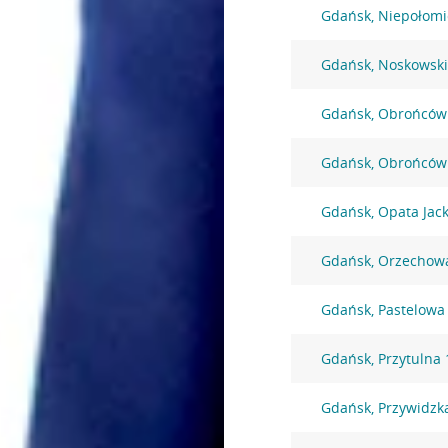
Gdańsk, Niepołomi
Gdańsk, Noskowski
Gdańsk, Obrońców
Gdańsk, Obrońców
Gdańsk, Opata Jack
Gdańsk, Orzechow
Gdańsk, Pastelowa
Gdańsk, Przytulna 
Gdańsk, Przywidzk