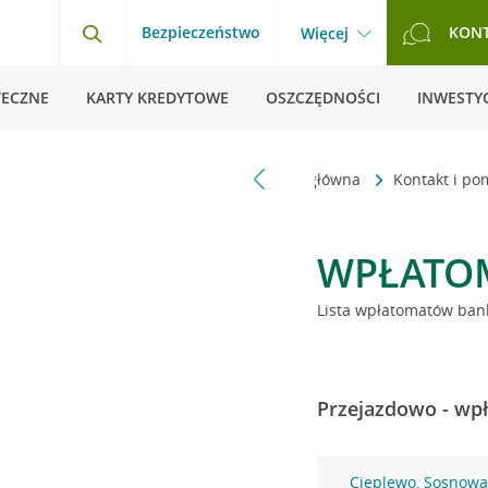
Bezpieczeństwo
KON
Więcej
TECZNE
KARTY KREDYTOWE
OSZCZĘDNOŚCI
INWESTYC
Strona główna
Kontakt i p
WPŁATO
Lista wpłatomatów bank
Przejazdowo - wpł
Cieplewo, Sosnowa