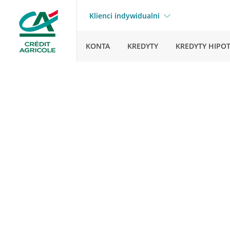
Klienci indywidualni
KONTA
KREDYTY
KREDYTY HIPO