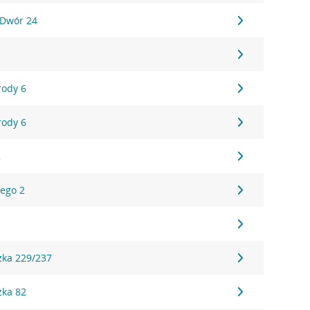
 Dwór 24
rody 6
rody 6
2
iego 2
3
zka 229/237
zka 82