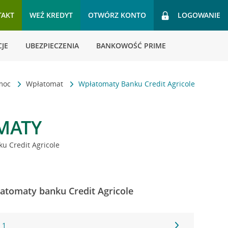
TAKT
WEŹ KREDYT
OTWÓRZ KONTO
LOGOWANIE
JE
UBEZPIECZENIA
BANKOWOŚĆ PRIME
omoc
Wpłatomat
Wpłatomaty Banku Credit Agricole
MATY
u Credit Agricole
atomaty banku Credit Agricole
 1