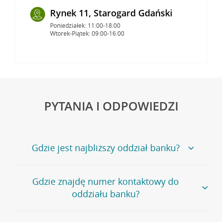
Rynek 11, Starogard Gdański
Poniedziałek: 11:00-18:00
Wtorek-Piątek: 09:00-16:00
PYTANIA I ODPOWIEDZI
Gdzie jest najbliższy oddział banku?
Jeśli szukasz oddziału naszego banku, zapraszamy na
Gdzie znajdę numer kontaktowy do
stronę
Placówki i bankomaty
, na której znajduje się
oddziału banku?
wygodna wyszukiwarka.
Alternatywnie, możesz skorzystać z pełnej
listy naszych