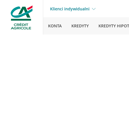
Klienci indywidualni
KONTA
KREDYTY
KREDYTY HIPO