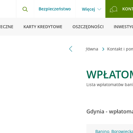
Bezpieczeństwo
KON
Więcej
TECZNE
KARTY KREDYTOWE
OSZCZĘDNOŚCI
INWESTYC
Strona główna
Kontakt i p
WPŁATO
Lista wpłatomatów bank
Gdynia - wpłatoma
Banino, Borowieck