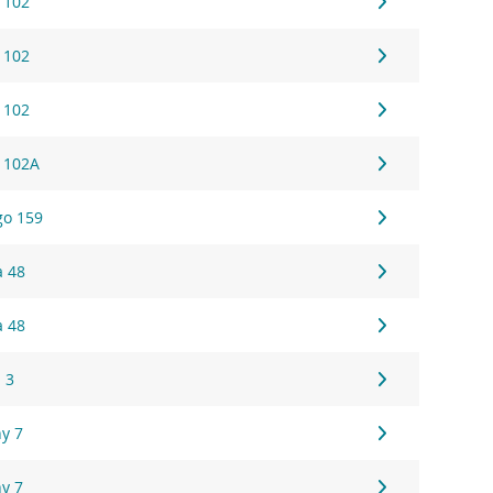
 102
 102
 102
 102A
go 159
a 48
a 48
 3
ny 7
ny 7