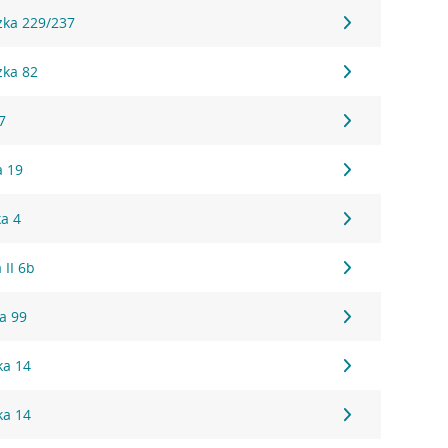
zka 229/237
zka 82
7
a 19
ka 4
 II 6b
a 99
ka 14
ka 14