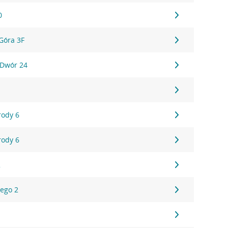
0
Góra 3F
 Dwór 24
rody 6
rody 6
2
iego 2
3