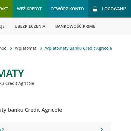
TAKT
WEŹ KREDYT
OTWÓRZ KONTO
LOGOWANIE
JE
UBEZPIECZENIA
BANKOWOŚĆ PRIME
omoc
Wpłatomat
Wpłatomaty Banku Credit Agricole
MATY
u Credit Agricole
ty banku Credit Agricole
a 2