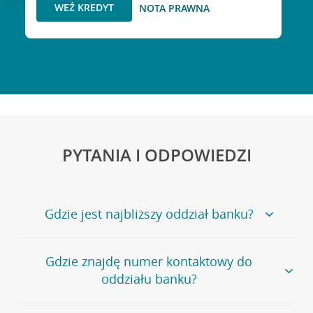
WEŹ KREDYT
NOTA PRAWNA
PYTANIA I ODPOWIEDZI
Gdzie jest najbliższy oddział banku?
Jeśli szukasz oddziału naszego banku, zapraszamy na
Gdzie znajdę numer kontaktowy do
stronę
Placówki i bankomaty
, na której znajduje się
oddziału banku?
wygodna wyszukiwarka.
Alternatywnie, możesz skorzystać z pełnej
listy naszych