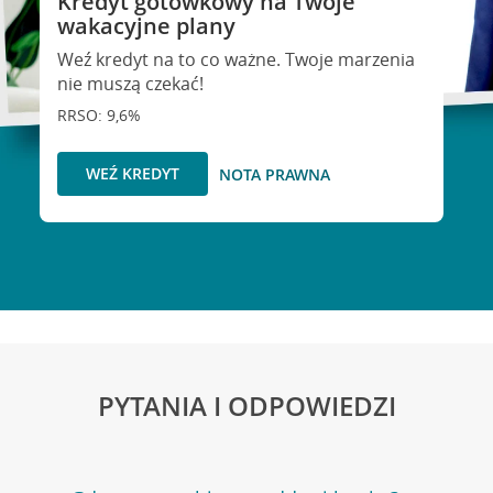
Kredyt gotówkowy na Twoje
wakacyjne plany
Weź kredyt na to co ważne. Twoje marzenia
nie muszą czekać!
RRSO: 9,6%
WEŹ KREDYT
NOTA PRAWNA
PYTANIA I ODPOWIEDZI