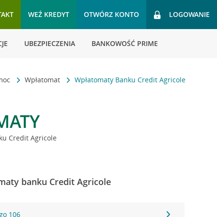
TAKT
WEŹ KREDYT
OTWÓRZ KONTO
LOGOWANIE
JE
UBEZPIECZENIA
BANKOWOŚĆ PRIME
omoc
Wpłatomat
Wpłatomaty Banku Credit Agricole
MATY
u Credit Agricole
aty banku Credit Agricole
ego 106