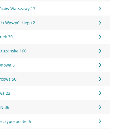
ańców Warszawy 17
ła Wyszyńskiego 2
ynek 30
trużańska 166
lonowa 5
orcowa 50
owa 22
EN 36
eczypospolitej 5