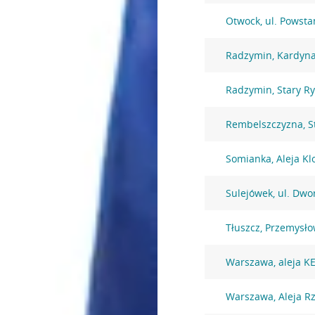
Otwock, ul. Powst
Radzymin, Kardyna
Radzymin, Stary R
Rembelszczyzna, S
Somianka, Aleja K
Sulejówek, ul. Dw
Tłuszcz, Przemysł
Warszawa, aleja K
Warszawa, Aleja Rz