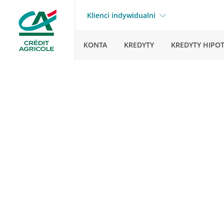
Klienci indywidualni
KONTA
KREDYTY
KREDYTY HIPO