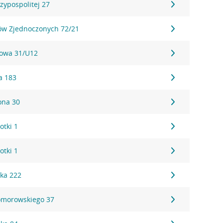
zypospolitej 27
ów Zjednoczonych 72/21
owa 31/U12
a 183
ona 30
tki 1
tki 1
cka 222
omorowskiego 37