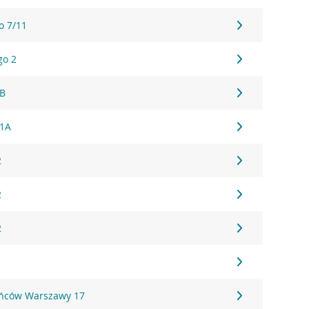
o 7/11
go 2
1B
61A
2
2
2
ańców Warszawy 17