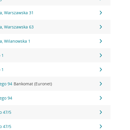
na, Warszawska 31
na, Warszawska 63
a, Wilanowska 1
 1
 1
iego 94
Bankomat (Euronet)
iego 94
o 47/5
o 47/5