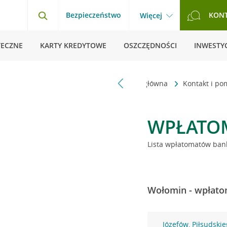
Bezpieczeństwo
KON
Więcej
TECZNE
KARTY KREDYTOWE
OSZCZĘDNOŚCI
INWESTYC
Strona główna
Kontakt i p
WPŁATO
Lista wpłatomatów bank
Wołomin - wpłatom
Józefów, Piłsudski