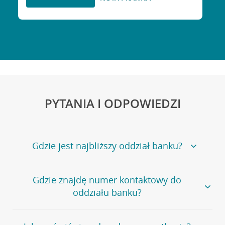
PYTANIA I ODPOWIEDZI
Gdzie jest najbliższy oddział banku?
Jeśli szukasz oddziału naszego banku, zapraszamy na
Gdzie znajdę numer kontaktowy do
stronę
Placówki i bankomaty
, na której znajduje się
oddziału banku?
wygodna wyszukiwarka.
Alternatywnie, możesz skorzystać z pełnej
listy naszych
oddziałów
.
Bank Credit Agricole nie udostępnia ogólnego numeru