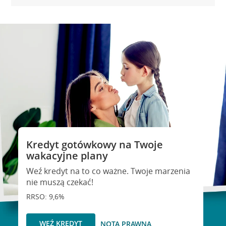
Kredyt gotówkowy na Twoje
wakacyjne plany
Weź kredyt na to co ważne. Twoje marzenia
nie muszą czekać!
RRSO: 9,6%
WEŹ KREDYT
NOTA PRAWNA