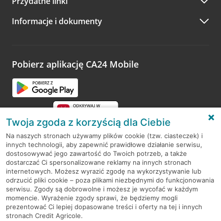
Przydatne linki
A po wizycie…
Informacje i dokumenty
Zachęcamy do podzielenia się z nami opinią o wizycie.
Wystarczy przejść na stronę
Oceń wizytę
, wyszukać
odwiedzoną placówkę i wypełnić formularz w ramach
platformy Profil Firmy w Google. Dziękujemy za wszystkie
opinie.
Pobierz aplikację CA24 Mobile
Przejdź do pytania
Twoja zgoda z korzyścią dla Ciebie
Na naszych stronach używamy plików cookie (tzw. ciasteczek) i
innych technologii, aby zapewnić prawidłowe działanie serwisu,
RODO
dostosowywać jego zawartość do Twoich potrzeb, a także
dostarczać Ci spersonalizowane reklamy na innych stronach
Regulamin serwisu
internetowych. Możesz wyrazić zgodę na wykorzystywanie lub
odrzucić pliki cookie – poza plikami niezbędnymi do funkcjonowania
Mapa serwisu
serwisu. Zgody są dobrowolne i możesz je wycofać w każdym
momencie. Wyrażenie zgody sprawi, że będziemy mogli
Polityka
Cookies
prezentować Ci lepiej dopasowane treści i oferty na tej i innych
stronach Credit Agricole.