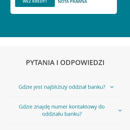
WEŹ KREDYT
NOTA PRAWNA
PYTANIA I ODPOWIEDZI
Gdzie jest najbliższy oddział banku?
Jeśli szukasz oddziału naszego banku, zapraszamy na
Gdzie znajdę numer kontaktowy do
stronę
Placówki i bankomaty
, na której znajduje się
oddziału banku?
wygodna wyszukiwarka.
Alternatywnie, możesz skorzystać z pełnej
listy naszych