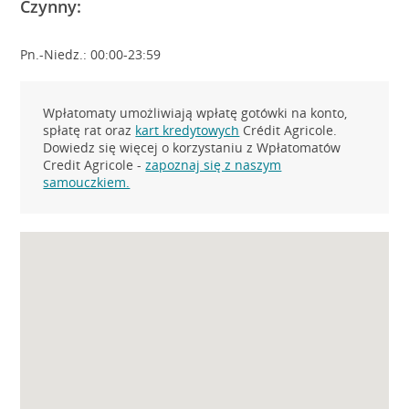
Czynny:
Pn.-Niedz.: 00:00-23:59
Wpłatomaty umożliwiają wpłatę gotówki na konto,
spłatę rat oraz
kart kredytowych
Crédit Agricole.
Dowiedz się więcej o korzystaniu z Wpłatomatów
Credit Agricole -
zapoznaj się z naszym
samouczkiem.