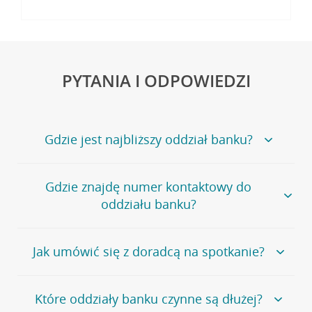
PYTANIA I ODPOWIEDZI
Gdzie jest najbliższy oddział banku?
Jeśli szukasz oddziału naszego banku, zapraszamy na
Gdzie znajdę numer kontaktowy do
stronę
Placówki i bankomaty
, na której znajduje się
oddziału banku?
wygodna wyszukiwarka.
Alternatywnie, możesz skorzystać z pełnej
listy naszych
oddziałów
.
Bank Credit Agricole nie udostępnia ogólnego numeru
Jak umówić się z doradcą na spotkanie?
telefonu do placówki bankowej.
Przejdź do pytania
Polecamy skorzystanie z możliwości wcześniejszego
Jeśli jesteś już
naszym
umówienia się z doradcą w placówce bankowej
.
Które oddziały banku czynne są dłużej?
klientem
możesz
samodzielnie
umówić się na spotkanie z