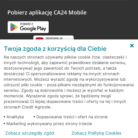
platformy Profil Firmy w Google. Dziękujemy za wszystkie
opinie.
Pobierz aplikację CA24 Mobile
Przejdź do pytania
Twoja zgoda z korzyścią dla Ciebie
Na naszych stronach używamy plików cookie (tzw. ciasteczek) i
innych technologii, aby zapewnić prawidłowe działanie serwisu,
RODO
dostosowywać jego zawartość do Twoich potrzeb, a także
dostarczać Ci spersonalizowane reklamy na innych stronach
Regulamin serwisu
internetowych. Możesz wyrazić zgodę na wykorzystywanie lub
odrzucić pliki cookie – poza plikami niezbędnymi do funkcjonowania
Mapa serwisu
serwisu. Zgody są dobrowolne i możesz je wycofać w każdym
momencie. Wyrażenie zgody sprawi, że będziemy mogli
Polityka
Cookies
prezentować Ci lepiej dopasowane treści i oferty na tej i innych
stronach Credit Agricole.
Polityka prywatności
Analityka
Dopasowanie treści i ofert na stronie
Marketing wykonywany przez strony trzecie
Zobacz szczegóły zgód
Zobacz Politykę Cookies
© 2026 Credit Agricole Bank Polska S.A. Wszelkie prawa zastrzeżone