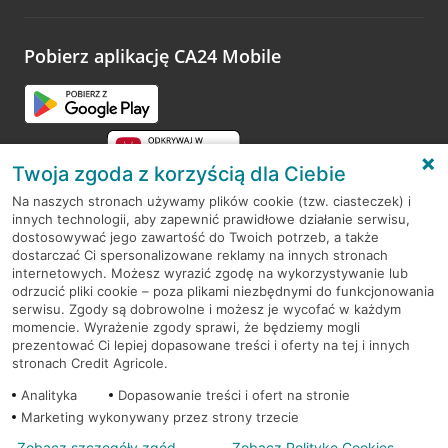
odwiedzoną placówkę i wypełnić formularz w ramach
platformy Profil Firmy w Google. Dziękujemy za wszystkie
opinie.
Pobierz aplikację CA24 Mobile
Przejdź do pytania
Twoja zgoda z korzyścią dla Ciebie
Na naszych stronach używamy plików cookie (tzw. ciasteczek) i
innych technologii, aby zapewnić prawidłowe działanie serwisu,
RODO
dostosowywać jego zawartość do Twoich potrzeb, a także
dostarczać Ci spersonalizowane reklamy na innych stronach
Regulamin serwisu
internetowych. Możesz wyrazić zgodę na wykorzystywanie lub
odrzucić pliki cookie – poza plikami niezbędnymi do funkcjonowania
Mapa serwisu
serwisu. Zgody są dobrowolne i możesz je wycofać w każdym
momencie. Wyrażenie zgody sprawi, że będziemy mogli
Polityka
Cookies
prezentować Ci lepiej dopasowane treści i oferty na tej i innych
stronach Credit Agricole.
Polityka prywatności
Analityka
Dopasowanie treści i ofert na stronie
Marketing wykonywany przez strony trzecie
Zobacz szczegóły zgód
Zobacz Politykę Cookies