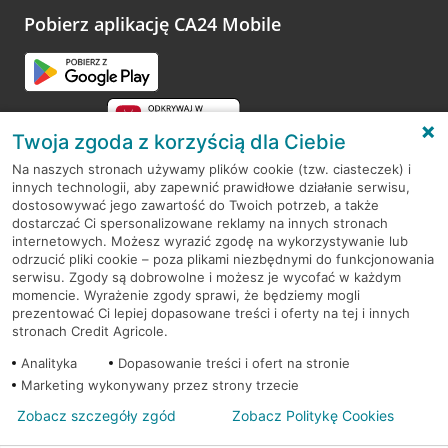
opinie.
Pobierz aplikację CA24 Mobile
Przejdź do pytania
Twoja zgoda z korzyścią dla Ciebie
Na naszych stronach używamy plików cookie (tzw. ciasteczek) i
innych technologii, aby zapewnić prawidłowe działanie serwisu,
RODO
dostosowywać jego zawartość do Twoich potrzeb, a także
dostarczać Ci spersonalizowane reklamy na innych stronach
Regulamin serwisu
internetowych. Możesz wyrazić zgodę na wykorzystywanie lub
odrzucić pliki cookie – poza plikami niezbędnymi do funkcjonowania
Mapa serwisu
serwisu. Zgody są dobrowolne i możesz je wycofać w każdym
momencie. Wyrażenie zgody sprawi, że będziemy mogli
Polityka
Cookies
prezentować Ci lepiej dopasowane treści i oferty na tej i innych
stronach Credit Agricole.
Polityka prywatności
Analityka
Dopasowanie treści i ofert na stronie
Marketing wykonywany przez strony trzecie
Zobacz szczegóły zgód
Zobacz Politykę Cookies
© 2026 Credit Agricole Bank Polska S.A. Wszelkie prawa zastrzeżone