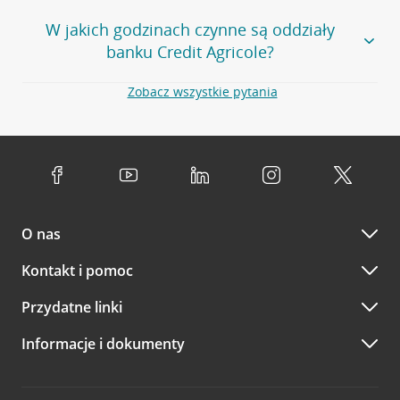
Większość naszych oddziałów czynna jest w
podobnych
w
aplikacji CA24 Mobile
- po zalogowaniu kliknij w ikonę
W jakich godzinach czynne są oddziały
godzinach
. Dokładne godziny pracy uzależnione są od
kontaktu w prawym górnym rogu, a następnie w przycisk
banku Credit Agricole?
lokalnych uwarunkowań i potrzeb klientów danej placówki.
Umów nowe spotkanie –
zobacz jak to zrobić
w
serwisie CA24 eBank
- po zalogowaniu wybierz
Aby sprawdzić godziny pracy oddziałów, zapraszamy na
Zobacz wszystkie pytania
opcję Umów spotkanie
w górnym menu.
stronę
Placówki i bankomaty
, na której znajduje się
Oddziały banku Credit Agricole czynne są w
wygodna wyszukiwarka. Skorzystaj z filtra "Czynne" i
standardowych, szeroko stosowanych godzinach pracy
Jeśli
nie jesteś jeszcze naszym klientem
lub
nie korzystasz
wybierz interesującą Cię godzinę.
przedsiębiorstw i urzędów. Dokładne godziny pracy
z bankowości elektronicznej
możesz umówić się na
poszczególnych placówek znajdują się na
naszej stronie
spotkanie:
Przejdź do pytania
internetowej
.
przez
formularz kontaktowy na mapie
–
wybierz
Serdecznie zapraszamy do naszych oddziałów. Polecamy
placówkę na mapie
i kliknij w przycisk Umów się z
skorzystanie z możliwości wcześniejszego
umówienia się z
doradcą. Po wypełnieniu formularza poczekaj na kontakt
O nas
doradcą w placówce bankowej
.
doradcy potwierdzający wizytę lub propozycję spotkania
w innym terminie.
Przejdź do pytania
Kontakt i pomoc
telefonicznie przez Infolinię CA24
Przydatne linki
A po wizycie…
Informacje i dokumenty
Zachęcamy do podzielenia się z nami opinią o wizycie.
Wystarczy przejść na stronę
Oceń wizytę
, wyszukać
odwiedzoną placówkę i wypełnić formularz w ramach
platformy Profil Firmy w Google. Dziękujemy za wszystkie