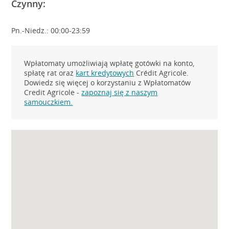
Czynny:
Pn.-Niedz.: 00:00-23:59
Wpłatomaty umożliwiają wpłatę gotówki na konto,
spłatę rat oraz
kart kredytowych
Crédit Agricole.
Dowiedz się więcej o korzystaniu z Wpłatomatów
Credit Agricole -
zapoznaj się z naszym
samouczkiem.