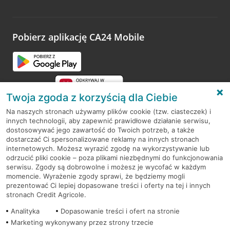
Wystarczy przejść na stronę
Oceń wizytę
, wyszukać
odwiedzoną placówkę i wypełnić formularz w ramach
platformy Profil Firmy w Google. Dziękujemy za wszystkie
opinie.
Pobierz aplikację CA24 Mobile
Przejdź do pytania
Twoja zgoda z korzyścią dla Ciebie
Na naszych stronach używamy plików cookie (tzw. ciasteczek) i
innych technologii, aby zapewnić prawidłowe działanie serwisu,
RODO
dostosowywać jego zawartość do Twoich potrzeb, a także
dostarczać Ci spersonalizowane reklamy na innych stronach
Regulamin serwisu
internetowych. Możesz wyrazić zgodę na wykorzystywanie lub
odrzucić pliki cookie – poza plikami niezbędnymi do funkcjonowania
Mapa serwisu
serwisu. Zgody są dobrowolne i możesz je wycofać w każdym
momencie. Wyrażenie zgody sprawi, że będziemy mogli
Polityka
Cookies
prezentować Ci lepiej dopasowane treści i oferty na tej i innych
stronach Credit Agricole.
Polityka prywatności
Analityka
Dopasowanie treści i ofert na stronie
Marketing wykonywany przez strony trzecie