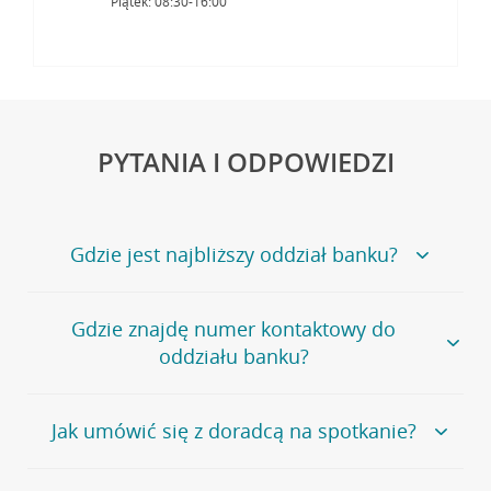
Piątek: 08:30-16:00
PYTANIA I ODPOWIEDZI
Gdzie jest najbliższy oddział banku?
Jeśli szukasz oddziału naszego banku, zapraszamy na
Gdzie znajdę numer kontaktowy do
stronę
Placówki i bankomaty
, na której znajduje się
oddziału banku?
wygodna wyszukiwarka.
Alternatywnie, możesz skorzystać z pełnej
listy naszych
oddziałów
.
Bank Credit Agricole nie udostępnia ogólnego numeru
Jak umówić się z doradcą na spotkanie?
telefonu do placówki bankowej.
Przejdź do pytania
Polecamy skorzystanie z możliwości wcześniejszego