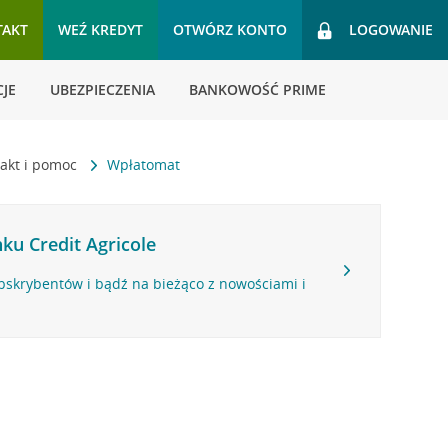
TAKT
WEŹ KREDYT
OTWÓRZ KONTO
LOGOWANIE
JE
UBEZPIECZENIA
BANKOWOŚĆ PRIME
akt i pomoc
Wpłatomat
ku Credit Agricole
bskrybentów i bądź na bieżąco z nowościami i