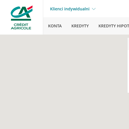
Klienci indywidualni
KONTA
KREDYTY
KREDYTY HIPO