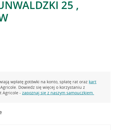
UNWALDZKI 25 ,
AW
iają wpłatę gotówki na konto, spłatę rat oraz
kart
Agricole. Dowiedz się więcej o korzystaniu z
 Agricole -
zapoznaj się z naszym samouczkiem.
e