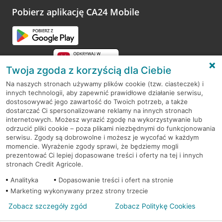
opinie.
Pobierz aplikację CA24 Mobile
Przejdź do pytania
Twoja zgoda z korzyścią dla Ciebie
Na naszych stronach używamy plików cookie (tzw. ciasteczek) i
innych technologii, aby zapewnić prawidłowe działanie serwisu,
RODO
dostosowywać jego zawartość do Twoich potrzeb, a także
dostarczać Ci spersonalizowane reklamy na innych stronach
Regulamin serwisu
internetowych. Możesz wyrazić zgodę na wykorzystywanie lub
odrzucić pliki cookie – poza plikami niezbędnymi do funkcjonowania
Mapa serwisu
serwisu. Zgody są dobrowolne i możesz je wycofać w każdym
momencie. Wyrażenie zgody sprawi, że będziemy mogli
Polityka
Cookies
prezentować Ci lepiej dopasowane treści i oferty na tej i innych
stronach Credit Agricole.
Polityka prywatności
Analityka
Dopasowanie treści i ofert na stronie
Marketing wykonywany przez strony trzecie
Zobacz szczegóły zgód
Zobacz Politykę Cookies
© 2026 Credit Agricole Bank Polska S.A. Wszelkie prawa zastrzeżone