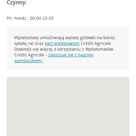
Czynny:
Pn.-Niedz.: 00:00-23:59
Wpłatomaty umożliwiają wpłatę gotówki na konto,
spłatę rat oraz
kart kredytowych
Crédit Agricole.
Dowiedz się więcej o korzystaniu z Wpłatomatów
Credit Agricole -
zapoznaj się z naszym
samouczkiem.