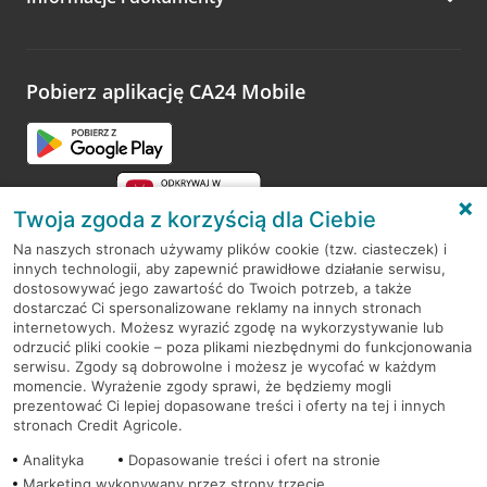
Zachęcamy do podzielenia się z nami opinią o wizycie.
Wystarczy przejść na stronę
Oceń wizytę
, wyszukać
odwiedzoną placówkę i wypełnić formularz w ramach
platformy Profil Firmy w Google. Dziękujemy za wszystkie
opinie.
Pobierz aplikację CA24 Mobile
Przejdź do pytania
Twoja zgoda z korzyścią dla Ciebie
Na naszych stronach używamy plików cookie (tzw. ciasteczek) i
innych technologii, aby zapewnić prawidłowe działanie serwisu,
RODO
dostosowywać jego zawartość do Twoich potrzeb, a także
dostarczać Ci spersonalizowane reklamy na innych stronach
Regulamin serwisu
internetowych. Możesz wyrazić zgodę na wykorzystywanie lub
odrzucić pliki cookie – poza plikami niezbędnymi do funkcjonowania
Mapa serwisu
serwisu. Zgody są dobrowolne i możesz je wycofać w każdym
momencie. Wyrażenie zgody sprawi, że będziemy mogli
Polityka
Cookies
prezentować Ci lepiej dopasowane treści i oferty na tej i innych
stronach Credit Agricole.
Polityka prywatności
Analityka
Dopasowanie treści i ofert na stronie
Marketing wykonywany przez strony trzecie