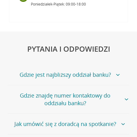
Poniedziałek-Piątek: 09:00-18:00
PYTANIA I ODPOWIEDZI
Gdzie jest najbliższy oddział banku?
Jeśli szukasz oddziału naszego banku, zapraszamy na
Gdzie znajdę numer kontaktowy do
stronę
Placówki i bankomaty
, na której znajduje się
oddziału banku?
wygodna wyszukiwarka.
Alternatywnie, możesz skorzystać z pełnej
listy naszych
oddziałów
.
Bank Credit Agricole nie udostępnia ogólnego numeru
Jak umówić się z doradcą na spotkanie?
telefonu do placówki bankowej.
Przejdź do pytania