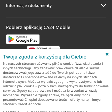
Informacje i dokumenty
Zachęcamy do podzielenia się z nami opinią o wizycie.
Wystarczy przejść na stronę
Oceń wizytę
, wyszukać
odwiedzoną placówkę i wypełnić formularz w ramach
platformy Profil Firmy w Google. Dziękujemy za wszystkie
opinie.
Pobierz aplikację CA24 Mobile
Przejdź do pytania
Twoja zgoda z korzyścią dla Ciebie
Na naszych stronach używamy plików cookie (tzw. ciasteczek) i
innych technologii, aby zapewnić prawidłowe działanie serwisu,
RODO
dostosowywać jego zawartość do Twoich potrzeb, a także
dostarczać Ci spersonalizowane reklamy na innych stronach
Regulamin serwisu
internetowych. Możesz wyrazić zgodę na wykorzystywanie lub
odrzucić pliki cookie – poza plikami niezbędnymi do funkcjonowania
Mapa serwisu
serwisu. Zgody są dobrowolne i możesz je wycofać w każdym
momencie. Wyrażenie zgody sprawi, że będziemy mogli
Polityka
Cookies
prezentować Ci lepiej dopasowane treści i oferty na tej i innych
stronach Credit Agricole.
Polityka prywatności