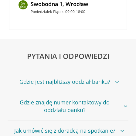
Swobodna 1, Wrocław
Poniedziałek-Piątek: 09:00-18:00
PYTANIA I ODPOWIEDZI
Gdzie jest najbliższy oddział banku?
Jeśli szukasz oddziału naszego banku, zapraszamy na
Gdzie znajdę numer kontaktowy do
stronę
Placówki i bankomaty
, na której znajduje się
oddziału banku?
wygodna wyszukiwarka.
Alternatywnie, możesz skorzystać z pełnej
listy naszych
oddziałów
.
Bank Credit Agricole nie udostępnia ogólnego numeru
Jak umówić się z doradcą na spotkanie?
telefonu do placówki bankowej.