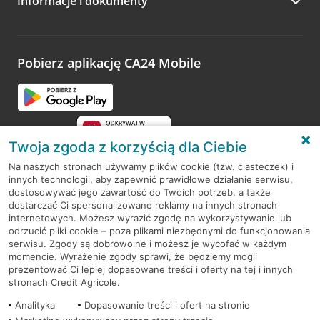
Informacje i dokumenty
Zachęcamy do podzielenia się z nami opinią o wizycie.
Wystarczy przejść na stronę
Oceń wizytę
, wyszukać
odwiedzoną placówkę i wypełnić formularz w ramach
platformy Profil Firmy w Google. Dziękujemy za wszystkie
opinie.
Pobierz aplikację CA24 Mobile
Przejdź do pytania
Twoja zgoda z korzyścią dla Ciebie
Na naszych stronach używamy plików cookie (tzw. ciasteczek) i
innych technologii, aby zapewnić prawidłowe działanie serwisu,
RODO
dostosowywać jego zawartość do Twoich potrzeb, a także
dostarczać Ci spersonalizowane reklamy na innych stronach
Regulamin serwisu
internetowych. Możesz wyrazić zgodę na wykorzystywanie lub
odrzucić pliki cookie – poza plikami niezbędnymi do funkcjonowania
Mapa serwisu
serwisu. Zgody są dobrowolne i możesz je wycofać w każdym
momencie. Wyrażenie zgody sprawi, że będziemy mogli
Polityka
Cookies
prezentować Ci lepiej dopasowane treści i oferty na tej i innych
stronach Credit Agricole.
Polityka prywatności
Analityka
Dopasowanie treści i ofert na stronie