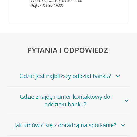
Wtorek-Czwartek: 09:30-17:00
Piątek: 08:30-16:00
PYTANIA I ODPOWIEDZI
Gdzie jest najbliższy oddział banku?
Jeśli szukasz oddziału naszego banku, zapraszamy na
Gdzie znajdę numer kontaktowy do
stronę
Placówki i bankomaty
, na której znajduje się
oddziału banku?
wygodna wyszukiwarka.
Alternatywnie, możesz skorzystać z pełnej
listy naszych
oddziałów
.
Bank Credit Agricole nie udostępnia ogólnego numeru
Jak umówić się z doradcą na spotkanie?
telefonu do placówki bankowej.
Przejdź do pytania