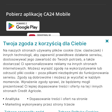
odwiedzoną placówkę i wypełnić formularz w ramach
platformy Profil Firmy w Google. Dziękujemy za wszystkie
opinie.
Pobierz aplikację CA24 Mobile
Przejdź do pytania
Twoja zgoda z korzyścią dla Ciebie
Na naszych stronach używamy plików cookie (tzw. ciasteczek) i
innych technologii, aby zapewnić prawidłowe działanie serwisu,
RODO
dostosowywać jego zawartość do Twoich potrzeb, a także
dostarczać Ci spersonalizowane reklamy na innych stronach
Regulamin serwisu
internetowych. Możesz wyrazić zgodę na wykorzystywanie lub
odrzucić pliki cookie – poza plikami niezbędnymi do funkcjonowania
Mapa serwisu
serwisu. Zgody są dobrowolne i możesz je wycofać w każdym
momencie. Wyrażenie zgody sprawi, że będziemy mogli
Polityka
Cookies
prezentować Ci lepiej dopasowane treści i oferty na tej i innych
stronach Credit Agricole.
Polityka prywatności
Analityka
Dopasowanie treści i ofert na stronie
Marketing wykonywany przez strony trzecie
Zobacz szczegóły zgód
Zobacz Politykę Cookies