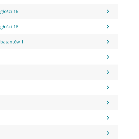
głości 16
głości 16
mbatantów 1
1
1
6
1
2
2