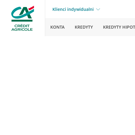
Klienci indywidualni
KONTA
KREDYTY
KREDYTY HIPO