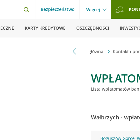
Bezpieczeństwo
KON
Więcej
TECZNE
KARTY KREDYTOWE
OSZCZĘDNOŚCI
INWESTYC
Strona główna
Kontakt i p
WPŁATO
Lista wpłatomatów bank
Wałbrzych - wpłat
Boguszów Gorce, W