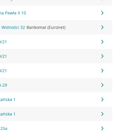
a Pawła II 10
. Wolności 32
Bankomat (Euronet)
0/21
0/21
0/21
8-29
kańska 1
kańska 1
 25a