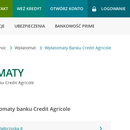
TAKT
WEŹ KREDYT
OTWÓRZ KONTO
LOGOWANIE
JE
UBEZPIECZENIA
BANKOWOŚĆ PRIME
omoc
Wpłatomat
Wpłatomaty Banku Credit Agricole
MATY
u Credit Agricole
omaty banku Credit Agricole
ałbrzyska 8